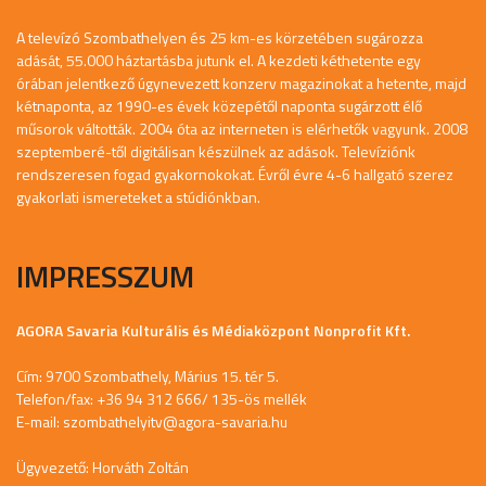
A televízó Szombathelyen és 25 km-es körzetében sugározza
adását, 55.000 háztartásba jutunk el. A kezdeti kéthetente egy
órában jelentkező úgynevezett konzerv magazinokat a hetente, majd
kétnaponta, az 1990-es évek közepétől naponta sugárzott élő
műsorok váltották. 2004 óta az interneten is elérhetők vagyunk. 2008
szeptemberé-től digitálisan készülnek az adások. Televíziónk
rendszeresen fogad gyakornokokat. Évről évre 4-6 hallgató szerez
gyakorlati ismereteket a stúdiónkban.
IMPRESSZUM
AGORA Savaria Kulturális és Médiaközpont Nonprofit Kft.
Cím: 9700 Szombathely, Márius 15. tér 5.
Telefon/fax: +36 94 312 666/ 135-ös mellék
E-mail:
szombathelyitv@agora-savaria.hu
Ügyvezető: Horváth Zoltán