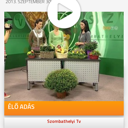
2013. SZEPTEMBER 30., 15:58
MEGOSZTÁS
Videóink megtekinthetőek
Youtube-csatornánkon is!
ÉLŐ ADÁS
Szombathelyi Tv