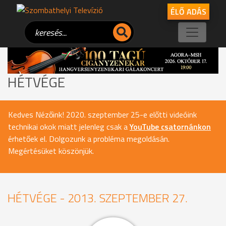
ÉLŐ ADÁS
HÉTVÉGE
Kedves Nézőink! 2020. szeptember 25-e előtti videóink
technikai okok miatt jelenleg csak a
YouTube csatornánkon
érhetőek el. Dolgozunk a probléma megoldásán.
Megértésüket köszönjük.
HÉTVÉGE - 2013. SZEPTEMBER 27.