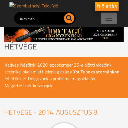
ÉLŐ ADÁS
HÉTVÉGE
Kedves Nézőink! 2020. szeptember 25-e előtti videóink
technikai okok miatt jelenleg csak a
YouTube csatornánkon
érhetőek el. Dolgozunk a probléma megoldásán.
Megértésüket köszönjük.
HÉTVÉGE - 2014. AUGUSZTUS 8.