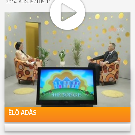
2014. AUGUSZTUS 11., 16:02
MEGOSZTÁS
Videóink megtekinthetőek
Youtube-csatornánkon is!
ÉLŐ ADÁS