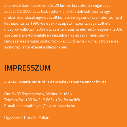
A televízó Szombathelyen és 25 km-es körzetében sugározza
adását, 55.000 háztartásba jutunk el. A kezdeti kéthetente egy
órában jelentkező úgynevezett konzerv magazinokat a hetente, majd
kétnaponta, az 1990-es évek közepétől naponta sugárzott élő
műsorok váltották. 2004 óta az interneten is elérhetők vagyunk. 2008
szeptemberé-től digitálisan készülnek az adások. Televíziónk
rendszeresen fogad gyakornokokat. Évről évre 4-6 hallgató szerez
gyakorlati ismereteket a stúdiónkban.
IMPRESSZUM
AGORA Savaria Kulturális és Médiaközpont Nonprofit Kft.
Cím: 9700 Szombathely, Márius 15. tér 5.
Telefon/fax: +36 94 312 666/ 135-ös mellék
E-mail:
szombathelyitv@agora-savaria.hu
Ügyvezető: Horváth Zoltán