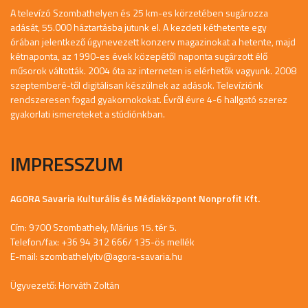
A televízó Szombathelyen és 25 km-es körzetében sugározza
adását, 55.000 háztartásba jutunk el. A kezdeti kéthetente egy
órában jelentkező úgynevezett konzerv magazinokat a hetente, majd
kétnaponta, az 1990-es évek közepétől naponta sugárzott élő
műsorok váltották. 2004 óta az interneten is elérhetők vagyunk. 2008
szeptemberé-től digitálisan készülnek az adások. Televíziónk
rendszeresen fogad gyakornokokat. Évről évre 4-6 hallgató szerez
gyakorlati ismereteket a stúdiónkban.
IMPRESSZUM
AGORA Savaria Kulturális és Médiaközpont Nonprofit Kft.
Cím: 9700 Szombathely, Márius 15. tér 5.
Telefon/fax: +36 94 312 666/ 135-ös mellék
E-mail:
szombathelyitv@agora-savaria.hu
Ügyvezető: Horváth Zoltán