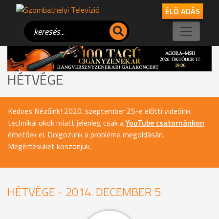
ÉLŐ ADÁS
HÉTVÉGE
Kedves Nézőink! 2020. szeptember 25-e előtti videóink
technikai okok miatt jelenleg csak a
YouTube csatornánkon
érhetőek el. Dolgozunk a probléma megoldásán.
Megértésüket köszönjük.
HÉTVÉGE - 2014. DECEMBER 5.