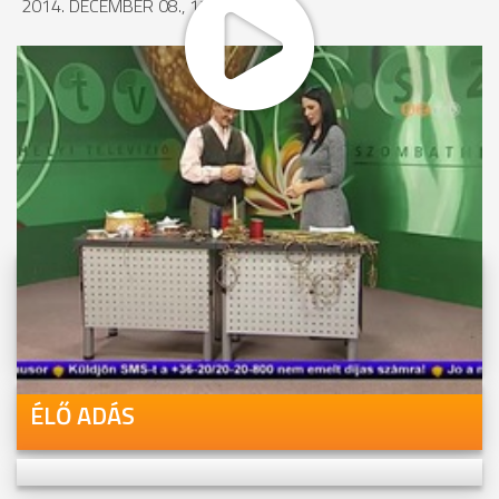
2014. DECEMBER 08., 17:06
MEGOSZTÁS
Videóink megtekinthetőek
Youtube-csatornánkon is!
ÉLŐ ADÁS