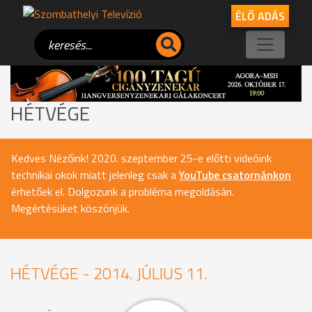
ÉLŐ ADÁS
HÉTVÉGE
Kedves Nézőink! 2020. szeptember 25-e előtti videóink
technikai okok miatt jelenleg csak a
YouTube csatornánkon
érhetőek el. Dolgozunk a probléma megoldásán.
Megértésüket köszönjük.
HÉTVÉGE - 2014. JÚLIUS 11.