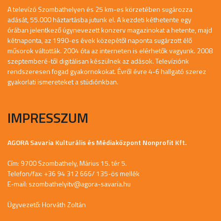
A televízó Szombathelyen és 25 km-es körzetében sugározza
adását, 55.000 háztartásba jutunk el. A kezdeti kéthetente egy
órában jelentkező úgynevezett konzerv magazinokat a hetente, majd
kétnaponta, az 1990-es évek közepétől naponta sugárzott élő
műsorok váltották. 2004 óta az interneten is elérhetők vagyunk. 2008
szeptemberé-től digitálisan készülnek az adások. Televíziónk
rendszeresen fogad gyakornokokat. Évről évre 4-6 hallgató szerez
gyakorlati ismereteket a stúdiónkban.
IMPRESSZUM
AGORA Savaria Kulturális és Médiaközpont Nonprofit Kft.
Cím: 9700 Szombathely, Márius 15. tér 5.
Telefon/fax: +36 94 312 666/ 135-ös mellék
E-mail:
szombathelyitv@agora-savaria.hu
Ügyvezető: Horváth Zoltán