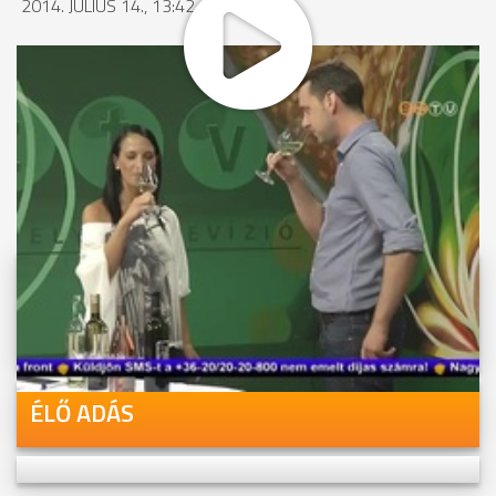
2014. JÚLIUS 14., 13:42
MEGOSZTÁS
Videóink megtekinthetőek
Youtube-csatornánkon is!
ÉLŐ ADÁS