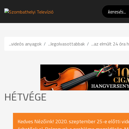
...videós anyagok
...legolvasottabbak
...az elmúlt 24 óra h
HÉTVÉGE
Kedves Nézőink! 2020. szeptember 25-e előtti vide