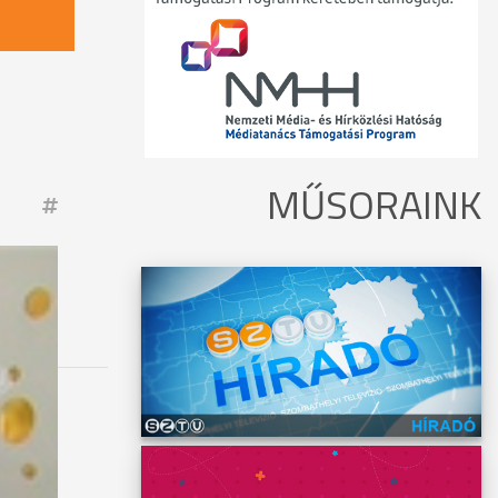
MŰSORAINK