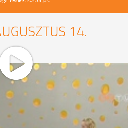
egértésüket köszönjük.
AUGUSZTUS 14.