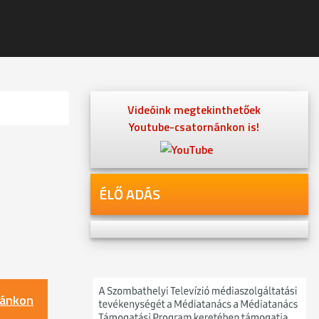
Videóink megtekinthetőek
Youtube-csatornánkon is!
ÉLŐ ADÁS
nánkon