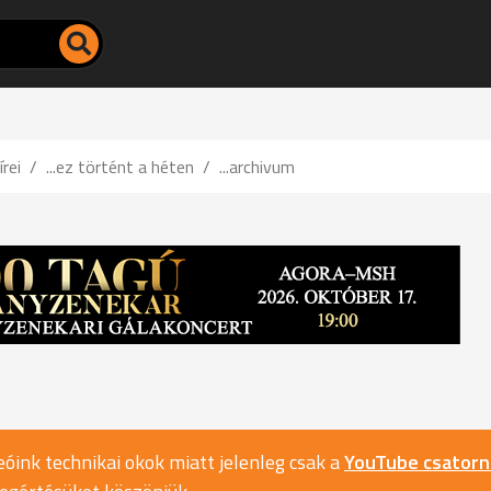
írei
...ez történt a héten
...archivum
óink technikai okok miatt jelenleg csak a
YouTube csator