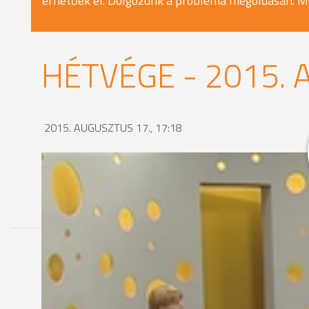
érhetőek el. Dolgozunk a probléma megoldásán. M
HÉTVÉGE - 2015. 
2015. AUGUSZTUS 17., 17:18
MEGOSZTÁS