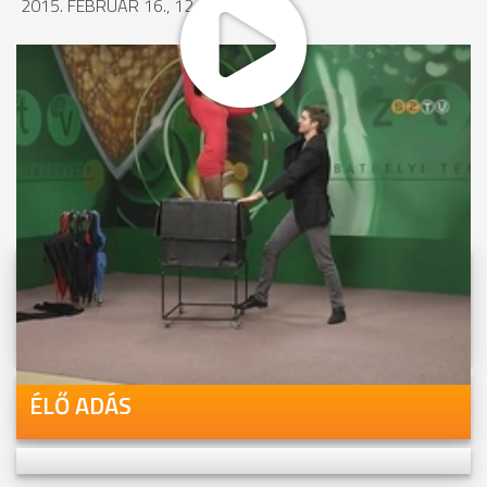
2015. FEBRUÁR 16., 12:26
MEGOSZTÁS
Videóink megtekinthetőek
Youtube-csatornánkon is!
ÉLŐ ADÁS