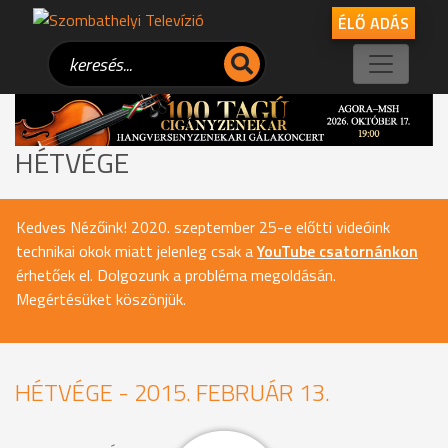
ÉLŐ ADÁS
HÉTVÉGE
Kedves Nézőink! 2020. szeptember 25-e előtti videóink
technikai okok miatt jelenleg csak a
YouTube csatornánkon
érhetőek el. Dolgozunk a probléma megoldásán.
Megértésüket köszönjük.
HÉTVÉGE - 2015. FEBRUÁR 13.