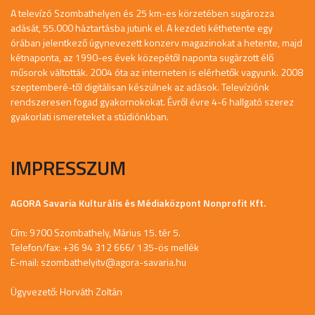
A televízó Szombathelyen és 25 km-es körzetében sugározza
adását, 55.000 háztartásba jutunk el. A kezdeti kéthetente egy
órában jelentkező úgynevezett konzerv magazinokat a hetente, majd
kétnaponta, az 1990-es évek közepétől naponta sugárzott élő
műsorok váltották. 2004 óta az interneten is elérhetők vagyunk. 2008
szeptemberé-től digitálisan készülnek az adások. Televíziónk
rendszeresen fogad gyakornokokat. Évről évre 4-6 hallgató szerez
gyakorlati ismereteket a stúdiónkban.
IMPRESSZUM
AGORA Savaria Kulturális és Médiaközpont Nonprofit Kft.
Cím: 9700 Szombathely, Márius 15. tér 5.
Telefon/fax: +36 94 312 666/ 135-ös mellék
E-mail:
szombathelyitv@agora-savaria.hu
Ügyvezető: Horváth Zoltán