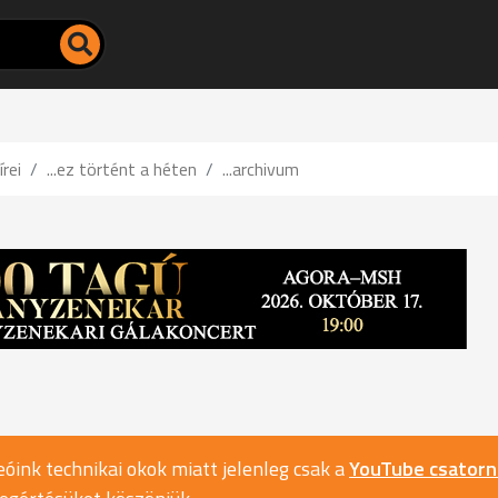
írei
...ez történt a héten
...archivum
óink technikai okok miatt jelenleg csak a
YouTube csator