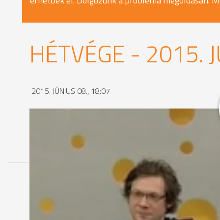
érhetőek el. Dolgozunk a probléma megoldásán. M
HÉTVÉGE - 2015. J
2015. JÚNIUS 08., 18:07
MEGOSZTÁS