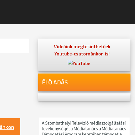
Videóink megtekinthetőek
Youtube-csatornánkon is!
ÉLŐ ADÁS
nánkon