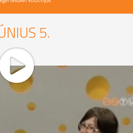
egértésüket köszönjük.
ÚNIUS 5.