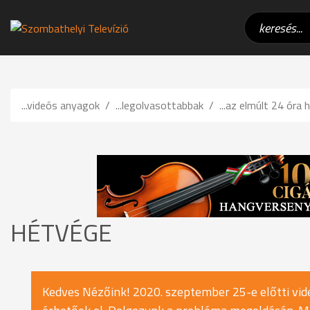
...videós anyagok
...legolvasottabbak
...az elmúlt 24 óra h
HÉTVÉGE
Kedves Nézőink! 2020. szeptember 25-e előtti vide