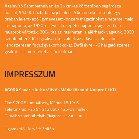
A televízó Szombathelyen és 25 km-es körzetében sugározza
adását, 55.000 háztartásba jutunk el. A kezdeti kéthetente egy
órában jelentkező úgynevezett konzerv magazinokat a hetente, majd
kétnaponta, az 1990-es évek közepétől naponta sugárzott élő
műsorok váltották. 2004 óta az interneten is elérhetők vagyunk. 2008
szeptemberé-től digitálisan készülnek az adások. Televíziónk
rendszeresen fogad gyakornokokat. Évről évre 4-6 hallgató szerez
gyakorlati ismereteket a stúdiónkban.
IMPRESSZUM
AGORA Savaria Kulturális és Médiaközpont Nonprofit Kft.
Cím: 9700 Szombathely, Márius 15. tér 5.
Telefon/fax: +36 94 312 666/ 135-ös mellék
E-mail:
szombathelyitv@agora-savaria.hu
Ügyvezető: Horváth Zoltán