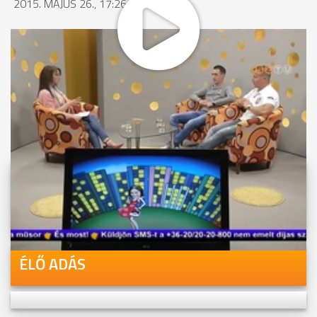
2015. MÁJUS 26., 17:26
MEGOSZTÁS
Videóink megtekinthetőek
Youtube-csatornánkon is!
ÉLŐ ADÁS