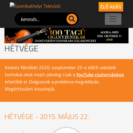
ÉLŐ ADÁS
HÉTVÉGE
Kedves Nézőink! 2020. szeptember 25-e előtti videóink
technikai okok miatt jelenleg csak a
YouTube csatornánkon
érhetőek el. Dolgozunk a probléma megoldásán.
Megértésüket köszönjük.
HÉTVÉGE - 2015. MÁJUS 22.