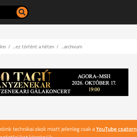
írei
...ez történt a héten
...archivum
óink technikai okok miatt jelenleg csak a
YouTube csator