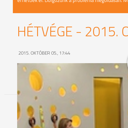
érhetőek el. Dolgozunk a probléma megoldásán. M
HÉTVÉGE - 2015. 
2015. OKTÓBER 05., 17:44
MEGOSZTÁS