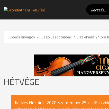
...videós anyagok
...legolvasottabbak
...az elmúlt 24 óra h
HÉTVÉGE
Kedves Nézőink! 2020. szeptember 25-e előtti vide