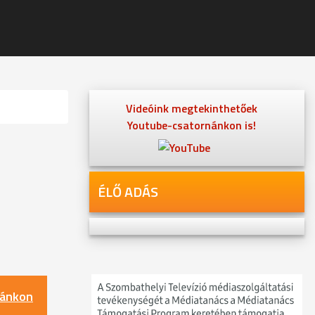
Videóink megtekinthetőek
Youtube-csatornánkon is!
ÉLŐ ADÁS
nánkon