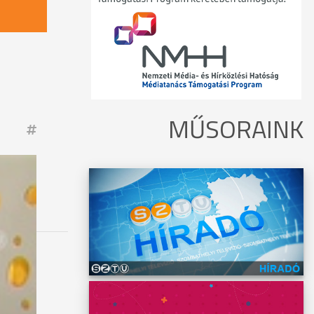
MŰSORAINK