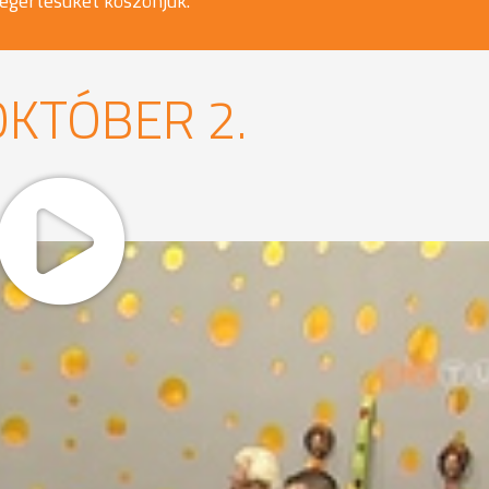
egértésüket köszönjük.
OKTÓBER 2.