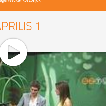
egértésüket köszönjük.
PRILIS 1.