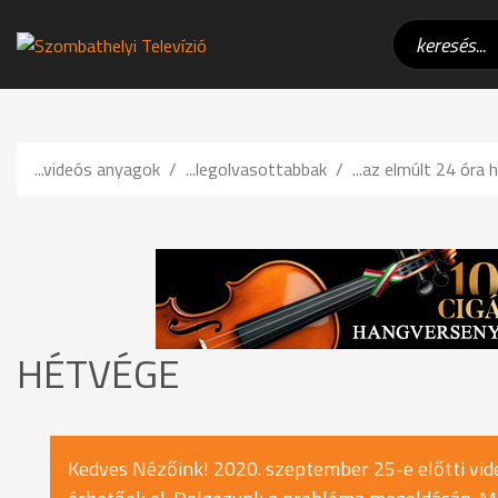
...videós anyagok
...legolvasottabbak
...az elmúlt 24 óra h
HÉTVÉGE
Kedves Nézőink! 2020. szeptember 25-e előtti vide