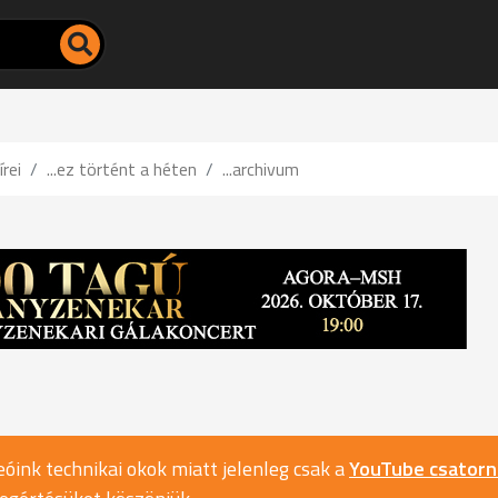
írei
...ez történt a héten
...archivum
óink technikai okok miatt jelenleg csak a
YouTube csator