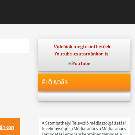
Videóink megtekinthetőek
Youtube-csatornánkon is!
ÉLŐ ADÁS
nánkon