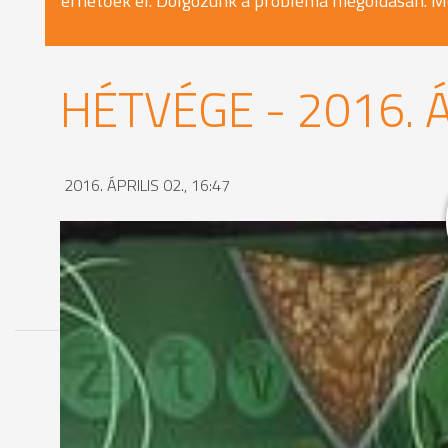
érhetőek el. Dolgozunk a probléma megoldásán. M
HÉTVÉGE - 2016. Á
2016. ÁPRILIS 02., 16:47
MEGOSZTÁS