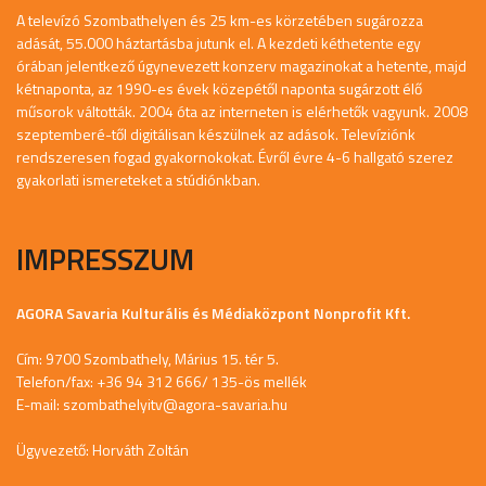
A televízó Szombathelyen és 25 km-es körzetében sugározza
adását, 55.000 háztartásba jutunk el. A kezdeti kéthetente egy
órában jelentkező úgynevezett konzerv magazinokat a hetente, majd
kétnaponta, az 1990-es évek közepétől naponta sugárzott élő
műsorok váltották. 2004 óta az interneten is elérhetők vagyunk. 2008
szeptemberé-től digitálisan készülnek az adások. Televíziónk
rendszeresen fogad gyakornokokat. Évről évre 4-6 hallgató szerez
gyakorlati ismereteket a stúdiónkban.
IMPRESSZUM
AGORA Savaria Kulturális és Médiaközpont Nonprofit Kft.
Cím: 9700 Szombathely, Márius 15. tér 5.
Telefon/fax: +36 94 312 666/ 135-ös mellék
E-mail:
szombathelyitv@agora-savaria.hu
Ügyvezető: Horváth Zoltán