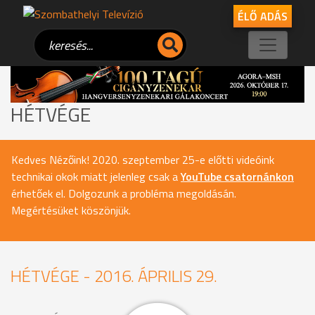
ÉLŐ ADÁS
HÉTVÉGE
Kedves Nézőink! 2020. szeptember 25-e előtti videóink
technikai okok miatt jelenleg csak a
YouTube csatornánkon
érhetőek el. Dolgozunk a probléma megoldásán.
Megértésüket köszönjük.
HÉTVÉGE - 2016. ÁPRILIS 29.