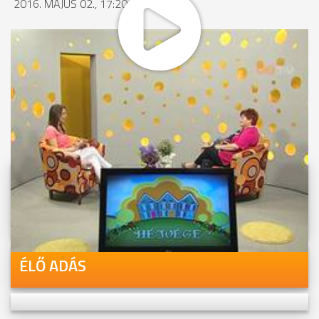
2016. MÁJUS 02., 17:20
MEGOSZTÁS
Videóink megtekinthetőek
Youtube-csatornánkon is!
ÉLŐ ADÁS