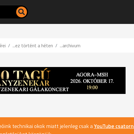
írei
...ez történt a héten
...archivum
óink technikai okok miatt jelenleg csak a
YouTube csator