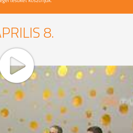
egértésüket köszönjük.
PRILIS 8.