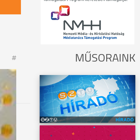
MŰSORAINK