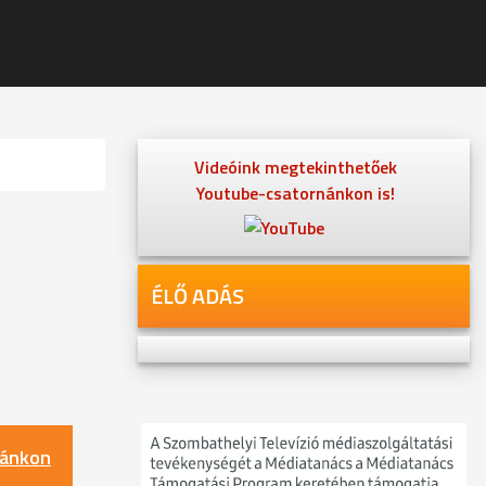
Videóink megtekinthetőek
Youtube-csatornánkon is!
ÉLŐ ADÁS
nánkon