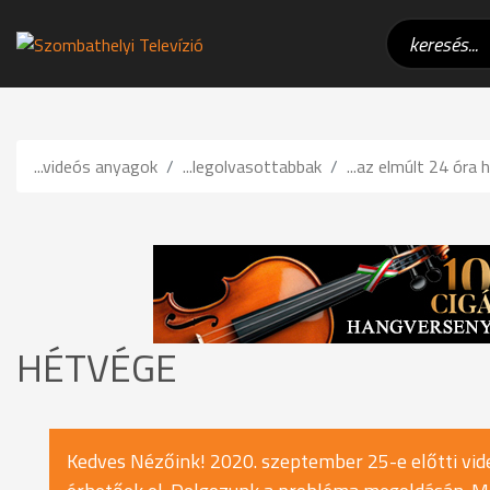
...videós anyagok
...legolvasottabbak
...az elmúlt 24 óra h
HÉTVÉGE
Kedves Nézőink! 2020. szeptember 25-e előtti vide