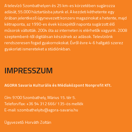
A televízó Szombathelyen és 25 km-es körzetében sugározza
adását, 55.000 háztartásba jutunk el. A kezdeti kéthetente egy
órában jelentkező úgynevezett konzerv magazinokat a hetente, majd
kétnaponta, az 1990-es évek közepétől naponta sugárzott élő
műsorok váltották. 2004 óta az interneten is elérhetők vagyunk. 2008
szeptemberé-től digitálisan készülnek az adások. Televíziónk
rendszeresen fogad gyakornokokat. Évről évre 4-6 hallgató szerez
gyakorlati ismereteket a stúdiónkban.
IMPRESSZUM
AGORA Savaria Kulturális és Médiaközpont Nonprofit Kft.
Cím: 9700 Szombathely, Márius 15. tér 5.
Telefon/fax: +36 94 312 666/ 135-ös mellék
E-mail:
szombathelyitv@agora-savaria.hu
Ügyvezető: Horváth Zoltán