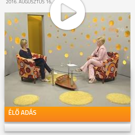
2016. AUGUSZTUS 16., 17:24
MEGOSZTÁS
Videóink megtekinthetőek
Youtube-csatornánkon is!
ÉLŐ ADÁS