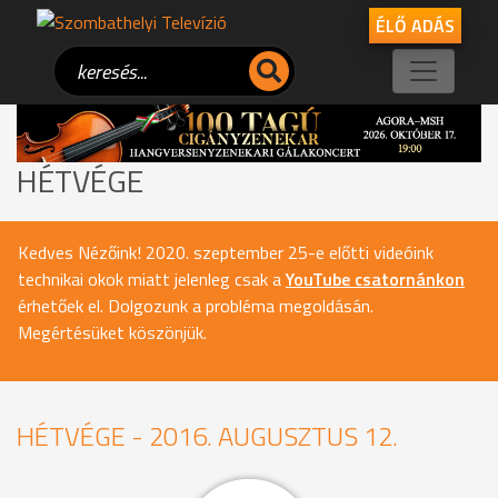
ÉLŐ ADÁS
HÉTVÉGE
Kedves Nézőink! 2020. szeptember 25-e előtti videóink
technikai okok miatt jelenleg csak a
YouTube csatornánkon
érhetőek el. Dolgozunk a probléma megoldásán.
Megértésüket köszönjük.
HÉTVÉGE - 2016. AUGUSZTUS 12.