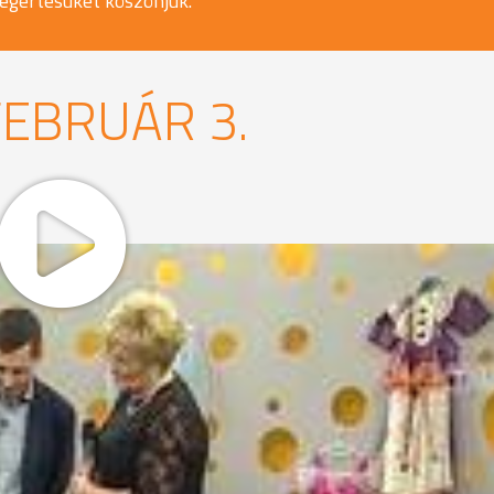
egértésüket köszönjük.
FEBRUÁR 3.