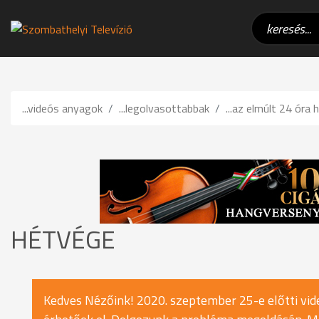
...videós anyagok
...legolvasottabbak
...az elmúlt 24 óra h
HÉTVÉGE
Kedves Nézőink! 2020. szeptember 25-e előtti vide