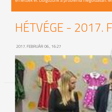
érhetőek el. Dolgozunk a probléma megoldásán. M
HÉTVÉGE - 2017. 
2017. FEBRUÁR 06., 16:27
MEGOSZTÁS