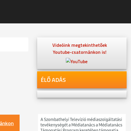
Videóink megtekinthetőek
Youtube-csatornánkon is!
ÉLŐ ADÁS
nánkon