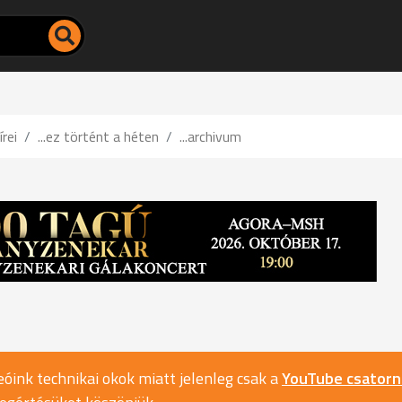
írei
...ez történt a héten
...archivum
óink technikai okok miatt jelenleg csak a
YouTube csator