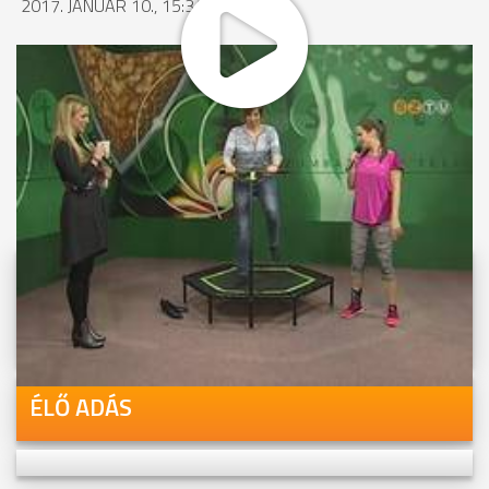
2017. JANUÁR 10., 15:34
MEGOSZTÁS
Videóink megtekinthetőek
Youtube-csatornánkon is!
ÉLŐ ADÁS