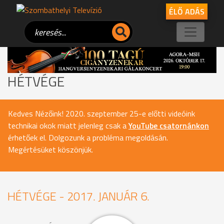
ÉLŐ ADÁS
HÉTVÉGE
Kedves Nézőink! 2020. szeptember 25-e előtti videóink
technikai okok miatt jelenleg csak a
YouTube csatornánkon
érhetőek el. Dolgozunk a probléma megoldásán.
Megértésüket köszönjük.
HÉTVÉGE - 2017. JANUÁR 6.