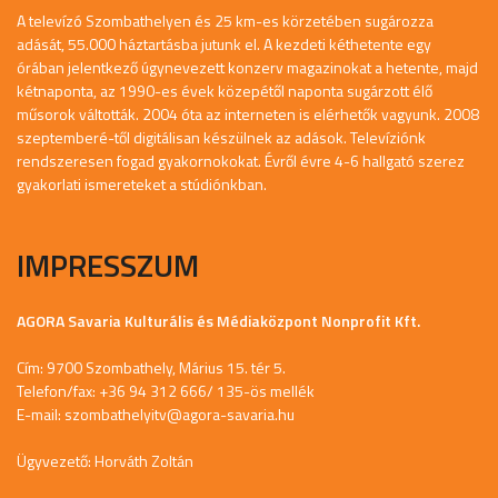
A televízó Szombathelyen és 25 km-es körzetében sugározza
adását, 55.000 háztartásba jutunk el. A kezdeti kéthetente egy
órában jelentkező úgynevezett konzerv magazinokat a hetente, majd
kétnaponta, az 1990-es évek közepétől naponta sugárzott élő
műsorok váltották. 2004 óta az interneten is elérhetők vagyunk. 2008
szeptemberé-től digitálisan készülnek az adások. Televíziónk
rendszeresen fogad gyakornokokat. Évről évre 4-6 hallgató szerez
gyakorlati ismereteket a stúdiónkban.
IMPRESSZUM
AGORA Savaria Kulturális és Médiaközpont Nonprofit Kft.
Cím: 9700 Szombathely, Márius 15. tér 5.
Telefon/fax: +36 94 312 666/ 135-ös mellék
E-mail:
szombathelyitv@agora-savaria.hu
Ügyvezető: Horváth Zoltán