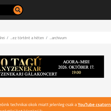
írei
...ez történt a héten
...archivum
óink technikai okok miatt jelenleg csak a
YouTube csator