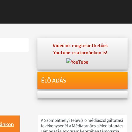
Videóink megtekinthetőek
Youtube-csatornánkon is!
ÉLŐ ADÁS
nánkon