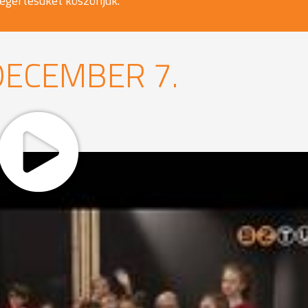
egértésüket köszönjük.
DECEMBER 7.