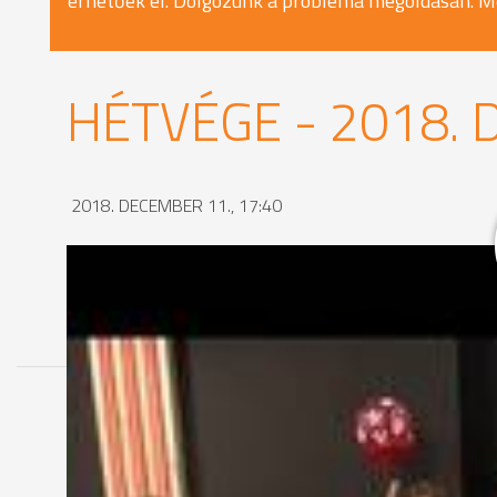
érhetőek el. Dolgozunk a probléma megoldásán. M
HÉTVÉGE - 2018. 
2018. DECEMBER 11., 17:40
MEGOSZTÁS