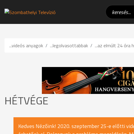
...videós anyagok
...legolvasottabbak
...az elmúlt 24 óra h
HÉTVÉGE
Kedves Nézőink! 2020. szeptember 25-e előtti vide