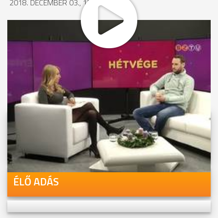
2018. DECEMBER 03., 15:02
MEGOSZTÁS
Videóink megtekinthetőek
Youtube-csatornánkon is!
ÉLŐ ADÁS