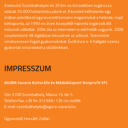
A televízó Szombathelyen és 25 km-es körzetében sugározza
adását, 55.000 háztartásba jutunk el. A kezdeti kéthetente egy
órában jelentkező úgynevezett konzerv magazinokat a hetente, majd
kétnaponta, az 1990-es évek közepétől naponta sugárzott élő
műsorok váltották. 2004 óta az interneten is elérhetők vagyunk. 2008
szeptemberé-től digitálisan készülnek az adások. Televíziónk
rendszeresen fogad gyakornokokat. Évről évre 4-6 hallgató szerez
gyakorlati ismereteket a stúdiónkban.
IMPRESSZUM
AGORA Savaria Kulturális és Médiaközpont Nonprofit Kft.
Cím: 9700 Szombathely, Márius 15. tér 5.
Telefon/fax: +36 94 312 666/ 135-ös mellék
E-mail:
szombathelyitv@agora-savaria.hu
Ügyvezető: Horváth Zoltán