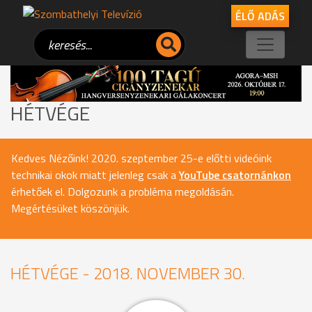
ÉLŐ ADÁS
HÉTVÉGE
Kedves Nézőink! 2020. szeptember 25-e előtti videóink
technikai okok miatt jelenleg csak a
YouTube csatornánkon
érhetőek el. Dolgozunk a probléma megoldásán.
Megértésüket köszönjük.
HÉTVÉGE - 2018. NOVEMBER 30.