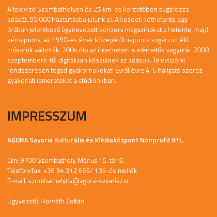
A televízó Szombathelyen és 25 km-es körzetében sugározza
adását, 55.000 háztartásba jutunk el. A kezdeti kéthetente egy
órában jelentkező úgynevezett konzerv magazinokat a hetente, majd
kétnaponta, az 1990-es évek közepétől naponta sugárzott élő
műsorok váltották. 2004 óta az interneten is elérhetők vagyunk. 2008
szeptemberé-től digitálisan készülnek az adások. Televíziónk
rendszeresen fogad gyakornokokat. Évről évre 4-6 hallgató szerez
gyakorlati ismereteket a stúdiónkban.
IMPRESSZUM
AGORA Savaria Kulturális és Médiaközpont Nonprofit Kft.
Cím: 9700 Szombathely, Márius 15. tér 5.
Telefon/fax: +36 94 312 666/ 135-ös mellék
E-mail:
szombathelyitv@agora-savaria.hu
Ügyvezető: Horváth Zoltán