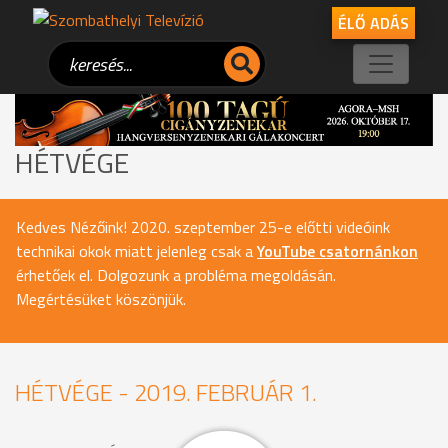
ÉLŐ ADÁS
HÉTVÉGE
Kedves Nézőink! 2020. szeptember 25-e előtti videóink
technikai okok miatt jelenleg csak a
YouTube csatornánkon
érhetőek el. Dolgozunk a probléma megoldásán.
Megértésüket köszönjük.
HÉTVÉGE - 2019. FEBRUÁR 1.