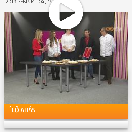
2019. FEBRUÁR 04., 15:57
MEGOSZTÁS
Videóink megtekinthetőek
Youtube-csatornánkon is!
ÉLŐ ADÁS