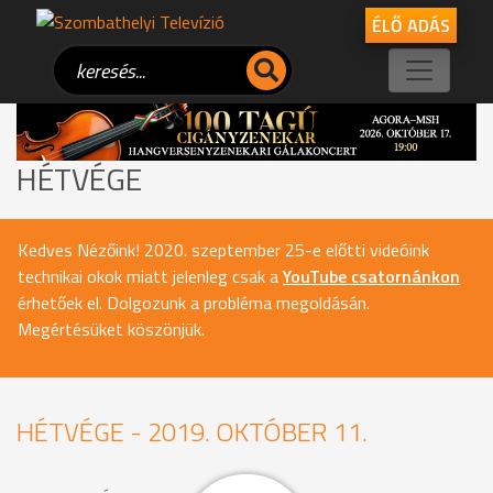
ÉLŐ ADÁS
HÉTVÉGE
Kedves Nézőink! 2020. szeptember 25-e előtti videóink
technikai okok miatt jelenleg csak a
YouTube csatornánkon
érhetőek el. Dolgozunk a probléma megoldásán.
Megértésüket köszönjük.
HÉTVÉGE - 2019. OKTÓBER 11.