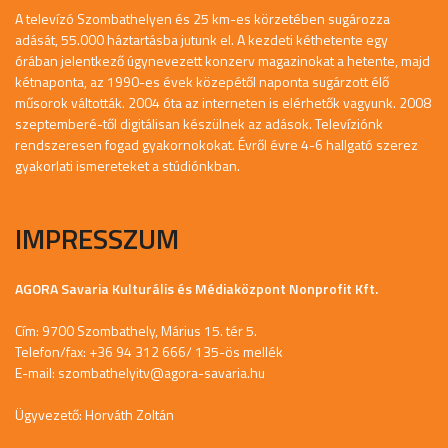
A televízó Szombathelyen és 25 km-es körzetében sugározza
adását, 55.000 háztartásba jutunk el. A kezdeti kéthetente egy
órában jelentkező úgynevezett konzerv magazinokat a hetente, majd
kétnaponta, az 1990-es évek közepétől naponta sugárzott élő
műsorok váltották. 2004 óta az interneten is elérhetők vagyunk. 2008
szeptemberé-től digitálisan készülnek az adások. Televíziónk
rendszeresen fogad gyakornokokat. Évről évre 4-6 hallgató szerez
gyakorlati ismereteket a stúdiónkban.
IMPRESSZUM
AGORA Savaria Kulturális és Médiaközpont Nonprofit Kft.
Cím: 9700 Szombathely, Márius 15. tér 5.
Telefon/fax: +36 94 312 666/ 135-ös mellék
E-mail:
szombathelyitv@agora-savaria.hu
Ügyvezető: Horváth Zoltán