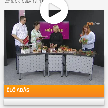
2019. OKTÓBER 13., 11:27
MEGOSZTÁS
Videóink megtekinthetőek
Youtube-csatornánkon is!
ÉLŐ ADÁS