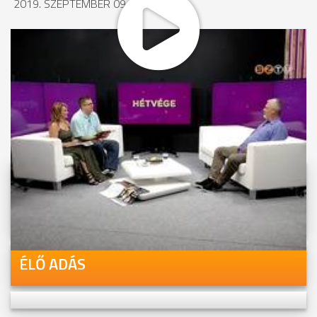
2019. SZEPTEMBER 09., 15:01
MEGOSZTÁS
Videóink megtekinthetőek
Youtube-csatornánkon is!
ÉLŐ ADÁS