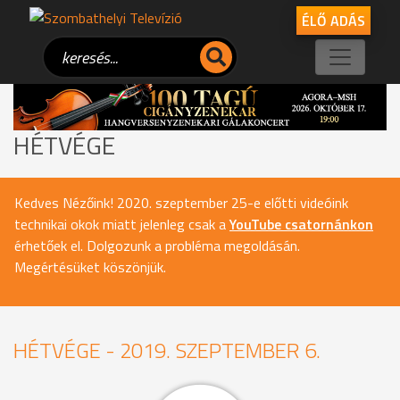
ÉLŐ ADÁS
HÉTVÉGE
Kedves Nézőink! 2020. szeptember 25-e előtti videóink
technikai okok miatt jelenleg csak a
YouTube csatornánkon
érhetőek el. Dolgozunk a probléma megoldásán.
Megértésüket köszönjük.
HÉTVÉGE - 2019. SZEPTEMBER 6.