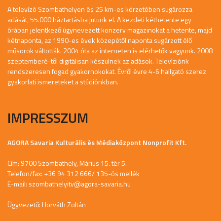
A televízó Szombathelyen és 25 km-es körzetében sugározza
adását, 55.000 háztartásba jutunk el. A kezdeti kéthetente egy
órában jelentkező úgynevezett konzerv magazinokat a hetente, majd
kétnaponta, az 1990-es évek közepétől naponta sugárzott élő
műsorok váltották. 2004 óta az interneten is elérhetők vagyunk. 2008
szeptemberé-től digitálisan készülnek az adások. Televíziónk
rendszeresen fogad gyakornokokat. Évről évre 4-6 hallgató szerez
gyakorlati ismereteket a stúdiónkban.
IMPRESSZUM
AGORA Savaria Kulturális és Médiaközpont Nonprofit Kft.
Cím: 9700 Szombathely, Márius 15. tér 5.
Telefon/fax: +36 94 312 666/ 135-ös mellék
E-mail:
szombathelyitv@agora-savaria.hu
Ügyvezető: Horváth Zoltán