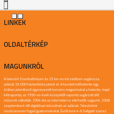
LINKEK
OLDALTÉRKÉP
MAGUNKRÓL
A televízó Szombathelyen és 25 km-es körzetében sugározza
adását, 55.000 háztartásba jutunk el. A kezdeti kéthetente egy
órában jelentkező úgynevezett konzerv magazinokat a hetente, majd
kétnaponta, az 1990-es évek közepétől naponta sugárzott élő
műsorok váltották. 2004 óta az interneten is elérhetők vagyunk. 2008
szeptemberé-től digitálisan készülnek az adások. Televíziónk
rendszeresen fogad gyakornokokat. Évről évre 4-6 hallgató szerez