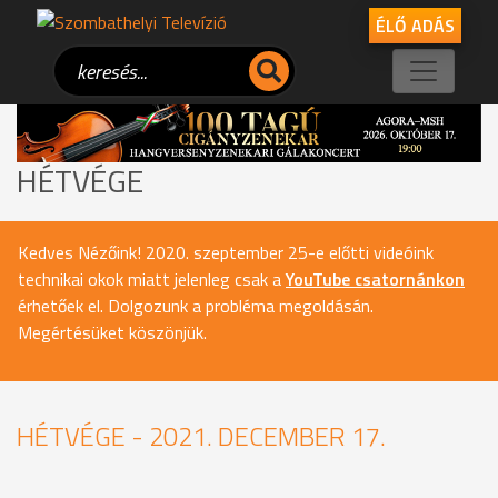
ÉLŐ ADÁS
HÉTVÉGE
Kedves Nézőink! 2020. szeptember 25-e előtti videóink
technikai okok miatt jelenleg csak a
YouTube csatornánkon
érhetőek el. Dolgozunk a probléma megoldásán.
Megértésüket köszönjük.
HÉTVÉGE - 2021. DECEMBER 17.