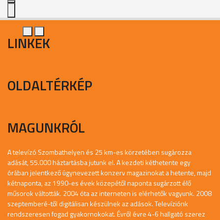
LINKEK
OLDALTÉRKÉP
MAGUNKRÓL
A televízó Szombathelyen és 25 km-es körzetében sugározza
adását, 55.000 háztartásba jutunk el. A kezdeti kéthetente egy
órában jelentkező úgynevezett konzerv magazinokat a hetente, majd
kétnaponta, az 1990-es évek közepétől naponta sugárzott élő
műsorok váltották. 2004 óta az interneten is elérhetők vagyunk. 2008
szeptemberé-től digitálisan készülnek az adások. Televíziónk
rendszeresen fogad gyakornokokat. Évről évre 4-6 hallgató szerez