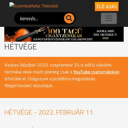
ÉLŐ ADÁS
HÉTVÉGE
Kedves Nézőink! 2020. szeptember 25-e előtti videóink
technikai okok miatt jelenleg csak a
YouTube csatornánkon
érhetőek el. Dolgozunk a probléma megoldásán.
Megértésüket köszönjük.
HÉTVÉGE - 2022. FEBRUÁR 11.