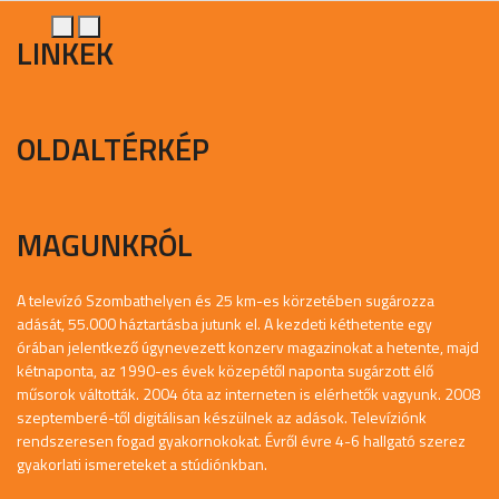
LINKEK
OLDALTÉRKÉP
MAGUNKRÓL
A televízó Szombathelyen és 25 km-es körzetében sugározza
adását, 55.000 háztartásba jutunk el. A kezdeti kéthetente egy
órában jelentkező úgynevezett konzerv magazinokat a hetente, majd
kétnaponta, az 1990-es évek közepétől naponta sugárzott élő
műsorok váltották. 2004 óta az interneten is elérhetők vagyunk. 2008
szeptemberé-től digitálisan készülnek az adások. Televíziónk
rendszeresen fogad gyakornokokat. Évről évre 4-6 hallgató szerez
gyakorlati ismereteket a stúdiónkban.