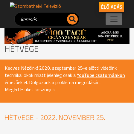
ÉLŐ ADÁS
HÉTVÉGE
Kedves Nézőink! 2020. szeptember 25-e előtti videóink
technikai okok miatt jelenleg csak a
YouTube csatornánkon
érhetőek el. Dolgozunk a probléma megoldásán.
Megértésüket köszönjük.
HÉTVÉGE - 2022. NOVEMBER 25.