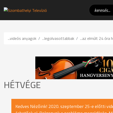
...videós anyagok
...legolvasottabbak
...az elmúlt 24 óra h
HÉTVÉGE
Kedves Nézőink! 2020. szeptember 25-e előtti vide