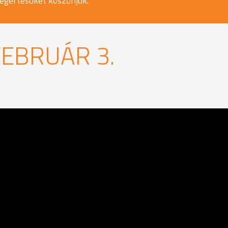
egértésüket köszönjük.
FEBRUÁR 3.