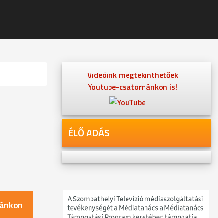
Videóink megtekinthetőek
Youtube-csatornánkon is!
ÉLŐ ADÁS
nánkon