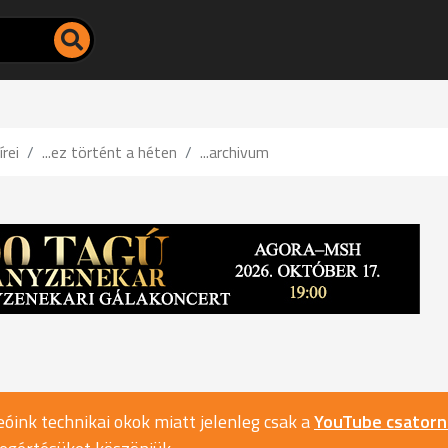
írei
...ez történt a héten
...archivum
óink technikai okok miatt jelenleg csak a
YouTube csator