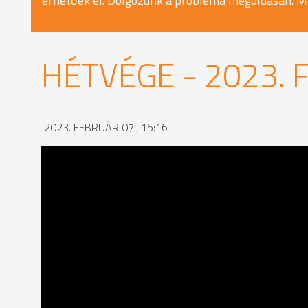
érhetőek el. Dolgozunk a probléma megoldásán. M
HÉTVÉGE - 2023. 
2023. FEBRUÁR 07., 15:16