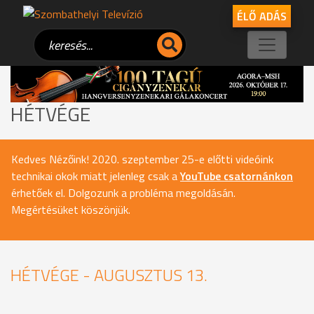
ÉLŐ ADÁS
HÉTVÉGE
Kedves Nézőink! 2020. szeptember 25-e előtti videóink
technikai okok miatt jelenleg csak a
YouTube csatornánkon
érhetőek el. Dolgozunk a probléma megoldásán.
Megértésüket köszönjük.
HÉTVÉGE - AUGUSZTUS 13.