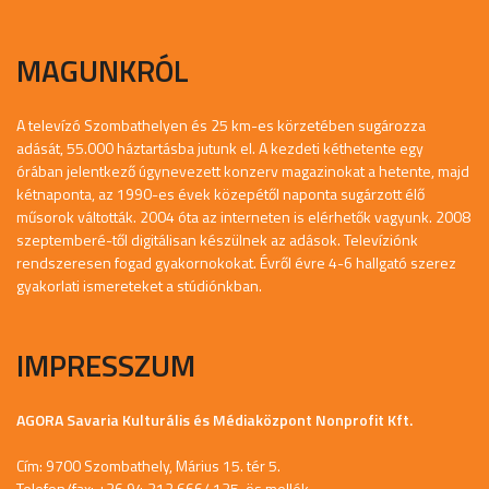
MAGUNKRÓL
A televízó Szombathelyen és 25 km-es körzetében sugározza
adását, 55.000 háztartásba jutunk el. A kezdeti kéthetente egy
órában jelentkező úgynevezett konzerv magazinokat a hetente, majd
kétnaponta, az 1990-es évek közepétől naponta sugárzott élő
műsorok váltották. 2004 óta az interneten is elérhetők vagyunk. 2008
szeptemberé-től digitálisan készülnek az adások. Televíziónk
rendszeresen fogad gyakornokokat. Évről évre 4-6 hallgató szerez
gyakorlati ismereteket a stúdiónkban.
IMPRESSZUM
AGORA Savaria Kulturális és Médiaközpont Nonprofit Kft.
Cím: 9700 Szombathely, Márius 15. tér 5.
Telefon/fax: +36 94 312 666/ 135-ös mellék