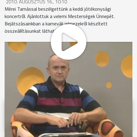
2010. AUGUSZTUS 16., 10:10
Mérei Tamással beszélgettünk a keddi jótékonysági
koncertről. Ajánlottuk a velemi Mesterségek Ünnepét.
Bejátszásainkban a karneváli jelmezekről készített
összeállításunkat láthatták.
MEGOSZTÁS
Videóink megtekinthetőek
Youtube-csatornánkon is!