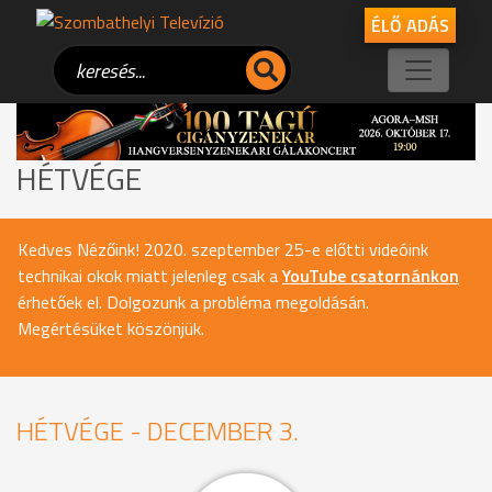
ÉLŐ ADÁS
HÉTVÉGE
Kedves Nézőink! 2020. szeptember 25-e előtti videóink
technikai okok miatt jelenleg csak a
YouTube csatornánkon
érhetőek el. Dolgozunk a probléma megoldásán.
Megértésüket köszönjük.
HÉTVÉGE - DECEMBER 3.