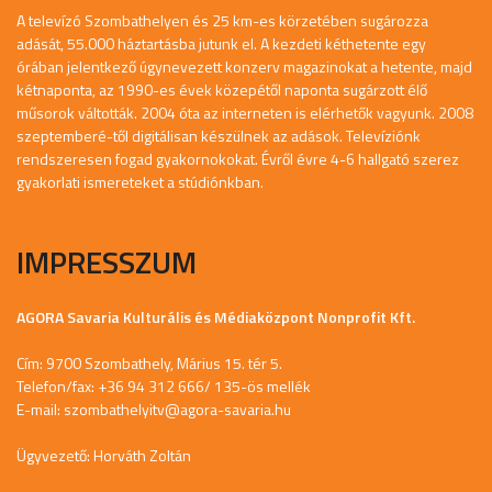
A televízó Szombathelyen és 25 km-es körzetében sugározza
adását, 55.000 háztartásba jutunk el. A kezdeti kéthetente egy
órában jelentkező úgynevezett konzerv magazinokat a hetente, majd
kétnaponta, az 1990-es évek közepétől naponta sugárzott élő
műsorok váltották. 2004 óta az interneten is elérhetők vagyunk. 2008
szeptemberé-től digitálisan készülnek az adások. Televíziónk
rendszeresen fogad gyakornokokat. Évről évre 4-6 hallgató szerez
gyakorlati ismereteket a stúdiónkban.
IMPRESSZUM
AGORA Savaria Kulturális és Médiaközpont Nonprofit Kft.
Cím: 9700 Szombathely, Márius 15. tér 5.
Telefon/fax: +36 94 312 666/ 135-ös mellék
E-mail:
szombathelyitv@agora-savaria.hu
Ügyvezető: Horváth Zoltán