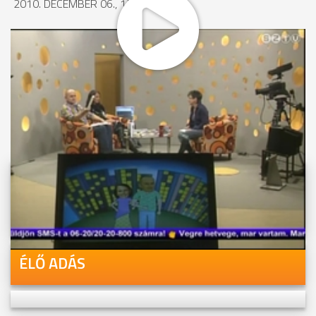
2010. DECEMBER 06., 13:52
MEGOSZTÁS
Videóink megtekinthetőek
Youtube-csatornánkon is!
ÉLŐ ADÁS