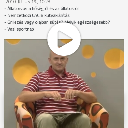
2010. JÚLIUS 19., 10:28
- Állatorvos a hőségről és az állatokról
- Nemzetközi CACIB kutyakiállítás
- Grillezés vagy olajban sütés? Melyik egészségesebb?
- Vasi sportnap
MEGOSZTÁS
Videóink megtekinthetőek
Youtube-csatornánkon is!