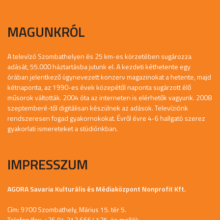
MAGUNKRÓL
A televízó Szombathelyen és 25 km-es körzetében sugározza
adását, 55.000 háztartásba jutunk el. A kezdeti kéthetente egy
órában jelentkező úgynevezett konzerv magazinokat a hetente, majd
kétnaponta, az 1990-es évek közepétől naponta sugárzott élő
műsorok váltották. 2004 óta az interneten is elérhetők vagyunk. 2008
szeptemberé-től digitálisan készülnek az adások. Televíziónk
rendszeresen fogad gyakornokokat. Évről évre 4-6 hallgató szerez
gyakorlati ismereteket a stúdiónkban.
IMPRESSZUM
AGORA Savaria Kulturális és Médiaközpont Nonprofit Kft.
Cím: 9700 Szombathely, Márius 15. tér 5.
Telefon/fax: +36 94 312 666/ 135-ös mellék