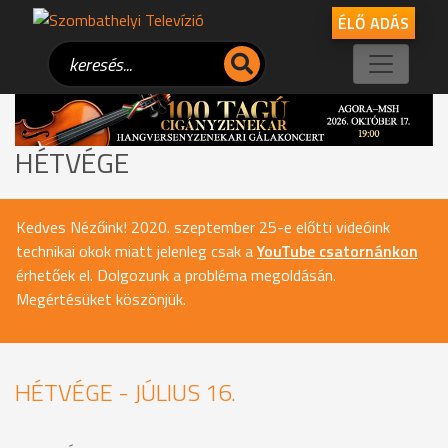
ÉLŐ ADÁS
HÉTVÉGE
Kedves Nézőink! 2020. szeptember 25-e előtti videóink
technikai okok miatt jelenleg csak a
YouTube csatornánkon
érhetőek el. Dolgozunk a probléma megoldásán.
Megértésüket köszönjük.
HÉTVÉGE - JÚLIUS 16.