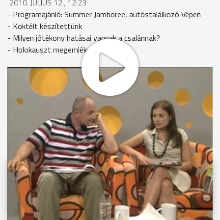
2010. JÚLIUS 12., 12:23
- Programajánló: Summer Jamboree, autóstalálkozó Vépen
- Koktélt készítettünk
- Milyen jótékony hatásai vannak a csalánnak?
- Holokauszt megemlékezés
MEGOSZTÁS
Videóink megtekinthetőek
Youtube-csatornánkon is!