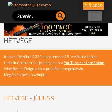
ÉLŐ ADÁS
HÉTVÉGE
Kedves Nézőink! 2020. szeptember 25-e előtti videóink
technikai okok miatt jelenleg csak a
YouTube csatornánkon
érhetőek el. Dolgozunk a probléma megoldásán.
Megértésüket köszönjük.
HÉTVÉGE - JÚLIUS 9.