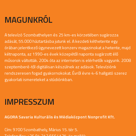
MAGUNKRÓL
A televízó Szombathelyen és 25 km-es körzetében sugározza
adását, 55.000 háztartásba jutunk el. A kezdeti kéthetente egy
órában jelentkező úgynevezett konzerv magazinokat a hetente, majd
kétnaponta, az 1990-es évek közepétől naponta sugárzott élő
műsorok váltották. 2004 óta az interneten is elérhetők vagyunk. 2008
szeptemberé-től digitálisan készülnek az adások. Televíziónk
rendszeresen fogad gyakornokokat. Évről évre 4-6 hallgató szerez
gyakorlati ismereteket a stúdiónkban.
IMPRESSZUM
AGORA Savaria Kulturális és Médiaközpont Nonprofit Kft.
Cím: 9700 Szombathely, Márius 15. tér 5.
Telefon/fax: +36 94 312 666/ 135-ös mellék