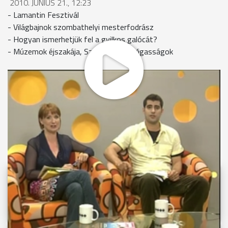
2010. JÚNIUS 21., 12:23
- Lamantin Fesztivál
- Világbajnok szombathelyi mesterfodrász
- Hogyan ismerhetjük fel a gyilkos galócát?
- Múzemok éjszakája, Szent Iván-éji Vigasságok
MEGOSZTÁS
Videóink megtekinthetőek
Youtube-csatornánkon is!