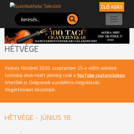
ÉLŐ ADÁS
HÉTVÉGE
Kedves Nézőink! 2020. szeptember 25-e előtti videóink
technikai okok miatt jelenleg csak a
YouTube csatornánkon
érhetőek el. Dolgozunk a probléma megoldásán.
Megértésüket köszönjük.
HÉTVÉGE - JÚNIUS 18.