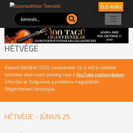
ÉLŐ ADÁS
HÉTVÉGE
Kedves Nézőink! 2020. szeptember 25-e előtti videóink
technikai okok miatt jelenleg csak a
YouTube csatornánkon
érhetőek el. Dolgozunk a probléma megoldásán.
Megértésüket köszönjük.
HÉTVÉGE - JÚNIUS 25.