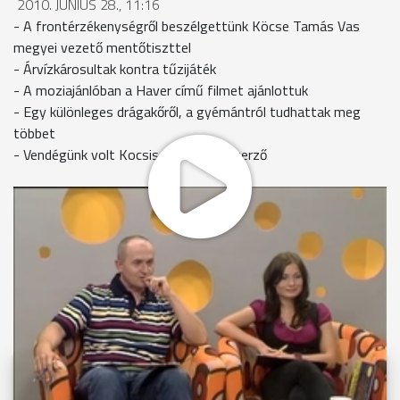
2010. JÚNIUS 28., 11:16
- A frontérzékenységről beszélgettünk Köcse Tamás Vas
megyei vezető mentőtiszttel
- Árvízkárosultak kontra tűzijáték
- A moziajánlóban a Haver című filmet ajánlottuk
- Egy különleges drágakőről, a gyémántról tudhattak meg
többet
- Vendégünk volt Kocsis Zsolt zeneszerző
MEGOSZTÁS
Videóink megtekinthetőek
Youtube-csatornánkon is!