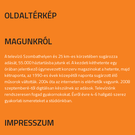
OLDALTÉRKÉP
MAGUNKRÓL
A televízó Szombathelyen és 25 km-es körzetében sugározza
adását, 55.000 háztartásba jutunk el. A kezdeti kéthetente egy
órában jelentkező úgynevezett konzerv magazinokat a hetente, majd
kétnaponta, az 1990-es évek közepétől naponta sugárzott élő
műsorok váltották. 2004 óta az interneten is elérhetők vagyunk. 2008
szeptemberé-től digitálisan készülnek az adások. Televíziónk
rendszeresen fogad gyakornokokat. Évről évre 4-6 hallgató szerez
gyakorlati ismereteket a stúdiónkban.
IMPRESSZUM