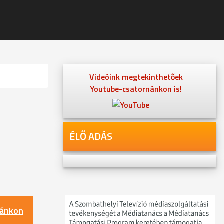
Videóink megtekinthetőek
Youtube-csatornánkon is!
ÉLŐ ADÁS
nánkon