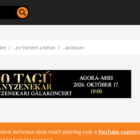
írei
...ez történt a héten
...archivum
óink technikai okok miatt jelenleg csak a
YouTube csator