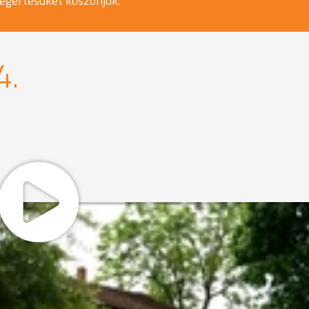
egértésüket köszönjük.
4.