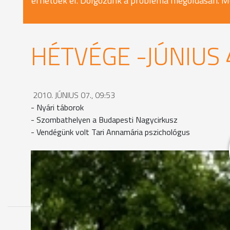
érhetőek el. Dolgozunk a probléma megoldásán. M
HÉTVÉGE -JÚNIUS 
2010. JÚNIUS 07., 09:53
- Nyári táborok
- Szombathelyen a Budapesti Nagycirkusz
- Vendégünk volt Tari Annamária pszichológus
MEGOSZTÁS