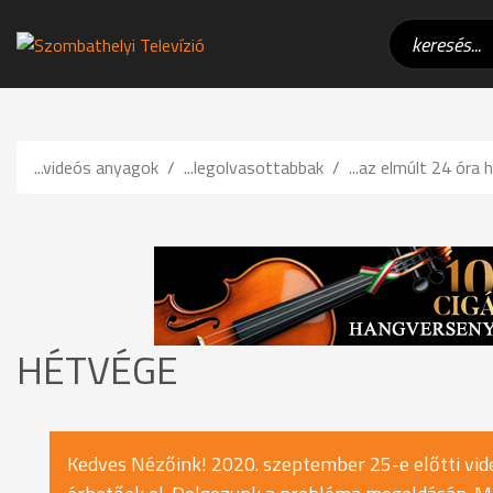
...videós anyagok
...legolvasottabbak
...az elmúlt 24 óra h
HÉTVÉGE
Kedves Nézőink! 2020. szeptember 25-e előtti vide