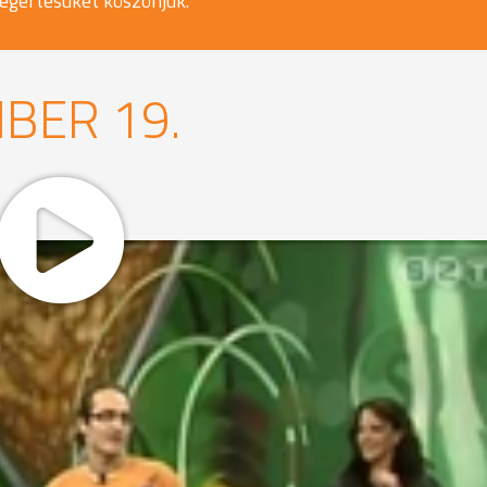
egértésüket köszönjük.
BER 19.