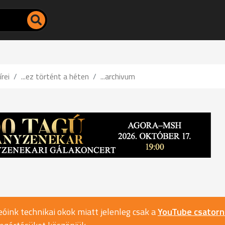
írei
...ez történt a héten
...archivum
óink technikai okok miatt jelenleg csak a
YouTube csator