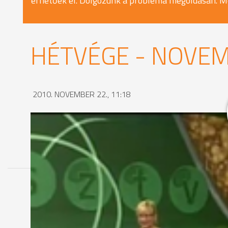
érhetőek el. Dolgozunk a probléma megoldásán. M
HÉTVÉGE - NOVEM
2010. NOVEMBER 22., 11:18
MEGOSZTÁS