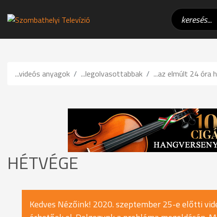
...videós anyagok
...legolvasottabbak
...az elmúlt 24 óra h
HÉTVÉGE
Kedves Nézőink! 2020. szeptember 25-e előtti vide