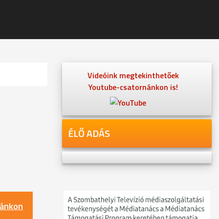
Videóink megtekinthetőek
Youtube-csatornánkon is!
ÉLŐ ADÁS
nánkon