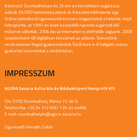
A televízó Szombathelyen és 25 km-es körzetében sugározza
adását, 55.000 háztartásba jutunk el. A kezdeti kéthetente egy
órában jelentkező úgynevezett konzerv magazinokat a hetente, majd
kétnaponta, az 1990-es évek közepétől naponta sugárzott élő
műsorok váltották. 2004 óta az interneten is elérhetők vagyunk. 2008
szeptemberé-től digitálisan készülnek az adások. Televíziónk
rendszeresen fogad gyakornokokat. Évről évre 4-6 hallgató szerez
gyakorlati ismereteket a stúdiónkban.
IMPRESSZUM
AGORA Savaria Kulturális és Médiaközpont Nonprofit Kft.
Cím: 9700 Szombathely, Márius 15. tér 5.
Telefon/fax: +36 94 312 666/ 135-ös mellék
E-mail:
szombathelyitv@agora-savaria.hu
Ügyvezető: Horváth Zoltán