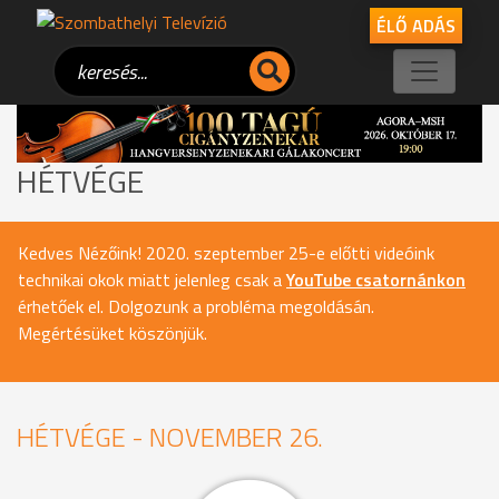
ÉLŐ ADÁS
HÉTVÉGE
Kedves Nézőink! 2020. szeptember 25-e előtti videóink
technikai okok miatt jelenleg csak a
YouTube csatornánkon
érhetőek el. Dolgozunk a probléma megoldásán.
Megértésüket köszönjük.
HÉTVÉGE - NOVEMBER 26.