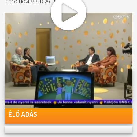
2010. NOVEMBER 29., 10:42
MEGOSZTÁS
Videóink megtekinthetőek
Youtube-csatornánkon is!
ÉLŐ ADÁS