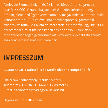
A televízó Szombathelyen és 25 km-es körzetében sugározza
adását, 55.000 háztartásba jutunk el. A kezdeti kéthetente egy
órában jelentkező úgynevezett konzerv magazinokat a hetente, majd
kétnaponta, az 1990-es évek közepétől naponta sugárzott élő
műsorok váltották. 2004 óta az interneten is elérhetők vagyunk. 2008
szeptemberé-től digitálisan készülnek az adások. Televíziónk
rendszeresen fogad gyakornokokat. Évről évre 4-6 hallgató szerez
gyakorlati ismereteket a stúdiónkban.
IMPRESSZUM
AGORA Savaria Kulturális és Médiaközpont Nonprofit Kft.
Cím: 9700 Szombathely, Márius 15. tér 5.
Telefon/fax: +36 94 312 666/ 135-ös mellék
E-mail:
szombathelyitv@agora-savaria.hu
Ügyvezető: Horváth Zoltán