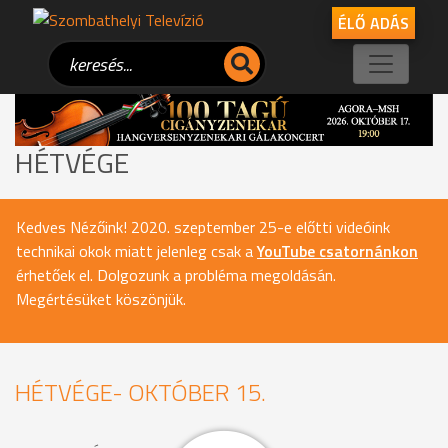
ÉLŐ ADÁS
HÉTVÉGE
Kedves Nézőink! 2020. szeptember 25-e előtti videóink
technikai okok miatt jelenleg csak a
YouTube csatornánkon
érhetőek el. Dolgozunk a probléma megoldásán.
Megértésüket köszönjük.
HÉTVÉGE- OKTÓBER 15.