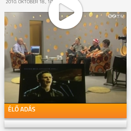
2010. OKTÓBER 18., 10:56
MEGOSZTÁS
Videóink megtekinthetőek
Youtube-csatornánkon is!
ÉLŐ ADÁS