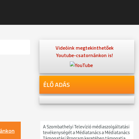
Videóink megtekinthetőek
Youtube-csatornánkon is!
ÉLŐ ADÁS
nánkon