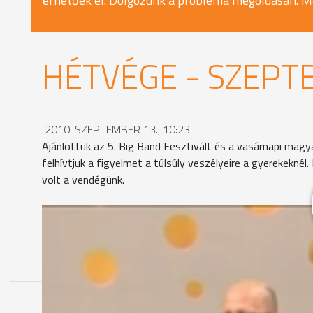
érhetőek el. Dolgozunk a probléma megoldásán. M
HÉTVÉGE - SZEPT
2010. SZEPTEMBER 13., 10:23
Ajánlottuk az 5. Big Band Fesztivált és a vasárnapi magya
felhívtjuk a figyelmet a túlsúly veszélyeire a gyerekekn
volt a vendégünk.
MEGOSZTÁS