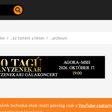
írei
...ez történt a héten
...archivum
óink technikai okok miatt jelenleg csak a
YouTube csator