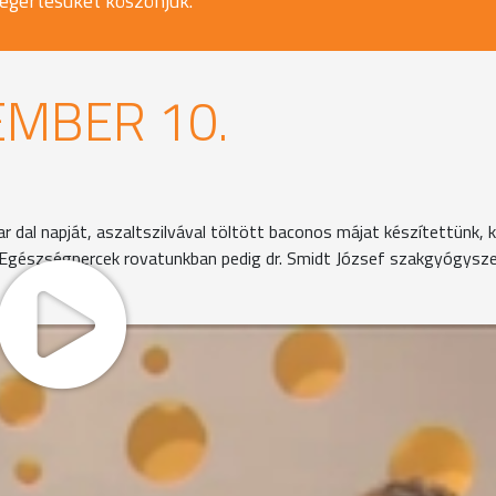
egértésüket köszönjük.
EMBER 10.
r dal napját, aszaltszilvával töltött baconos májat készítettünk,
él. Egészségpercek rovatunkban pedig dr. Smidt József szakgyógysz