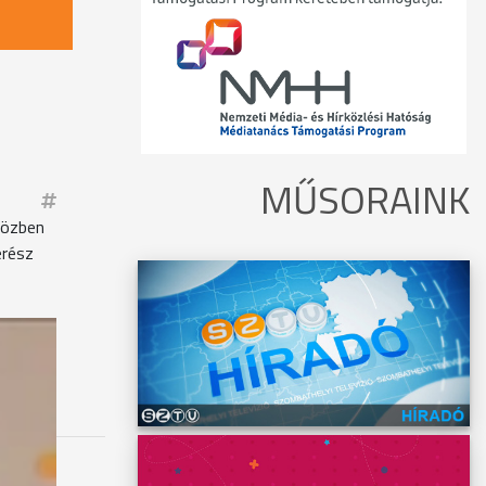
MŰSORAINK
 közben
erész