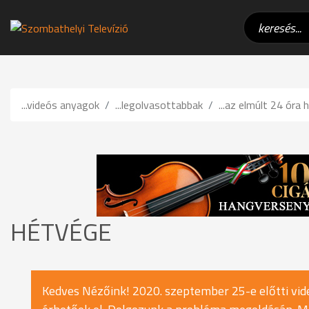
...videós anyagok
...legolvasottabbak
...az elmúlt 24 óra h
HÉTVÉGE
Kedves Nézőink! 2020. szeptember 25-e előtti vide