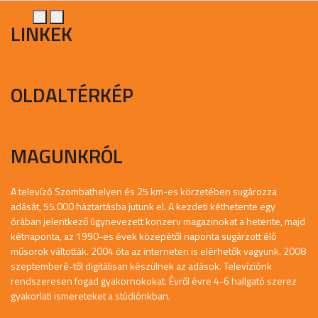
LINKEK
OLDALTÉRKÉP
MAGUNKRÓL
A televízó Szombathelyen és 25 km-es körzetében sugározza
adását, 55.000 háztartásba jutunk el. A kezdeti kéthetente egy
órában jelentkező úgynevezett konzerv magazinokat a hetente, majd
kétnaponta, az 1990-es évek közepétől naponta sugárzott élő
műsorok váltották. 2004 óta az interneten is elérhetők vagyunk. 2008
szeptemberé-től digitálisan készülnek az adások. Televíziónk
rendszeresen fogad gyakornokokat. Évről évre 4-6 hallgató szerez
gyakorlati ismereteket a stúdiónkban.