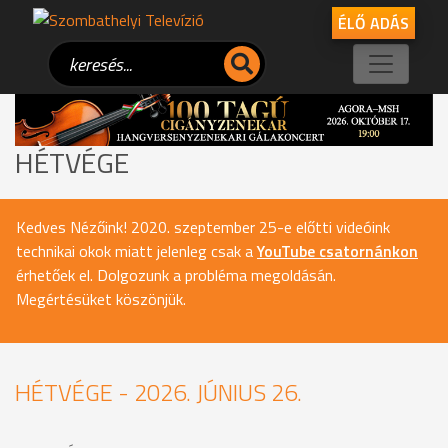
ÉLŐ ADÁS
HÉTVÉGE
Kedves Nézőink! 2020. szeptember 25-e előtti videóink
technikai okok miatt jelenleg csak a
YouTube csatornánkon
érhetőek el. Dolgozunk a probléma megoldásán.
Megértésüket köszönjük.
HÉTVÉGE - 2026. JÚNIUS 26.