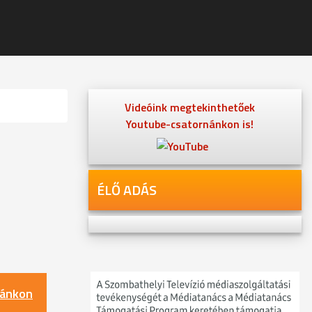
Videóink megtekinthetőek
Youtube-csatornánkon is!
ÉLŐ ADÁS
nánkon