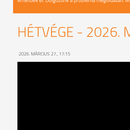
érhetőek el. Dolgozunk a probléma megoldásán. M
HÉTVÉGE - 2026. 
2026. MÁRCIUS 27., 17:15