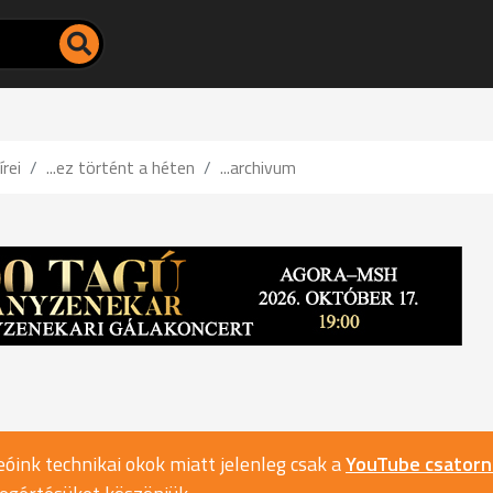
írei
...ez történt a héten
...archivum
óink technikai okok miatt jelenleg csak a
YouTube csator