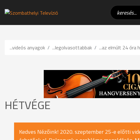
...videós anyagok
...legolvasottabbak
...az elmúlt 24 óra h
HÉTVÉGE
Kedves Nézőink! 2020. szeptember 25-e előtti vide