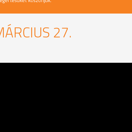
egértésüket köszönjük.
MÁRCIUS 27.