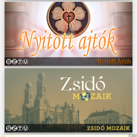
Műsoraink