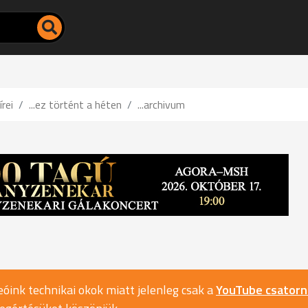
írei
...ez történt a héten
...archivum
óink technikai okok miatt jelenleg csak a
YouTube csator