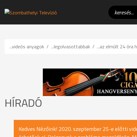
...videós anyagok
...legolvasottabbak
...az elmúlt 24 óra h
HÍRADÓ
Kedves Nézőink! 2020. szeptember 25-e előtti vide