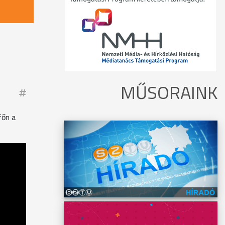
MŰSORAINK
főn a