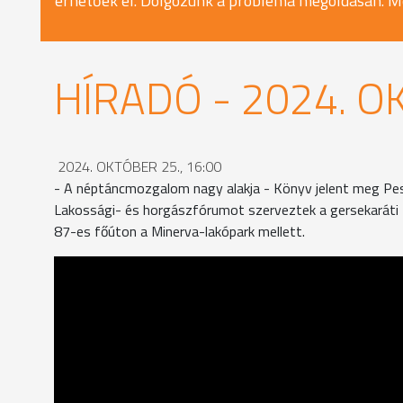
érhetőek el. Dolgozunk a probléma megoldásán. M
HÍRADÓ - 2024. O
2024. OKTÓBER 25., 16:00
- A néptáncmozgalom nagy alakja - Könyv jelent meg Peso
Lakossági- és horgászfórumot szerveztek a gersekaráti tó
87-es főúton a Minerva-lakópark mellett.