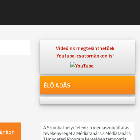
Videóink megtekinthetőek
Youtube-csatornánkon is!
ÉLŐ ADÁS
nánkon