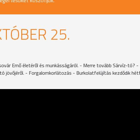
egértésüket köszönjük.
KTÓBER 25.
vár Ernő életéről és munkásságáról. - Merre tovább Sárvíz-tó? -
 jövőjéről. - Forgalomkorlátozás - Burkolatfelújítás kezdődik hét