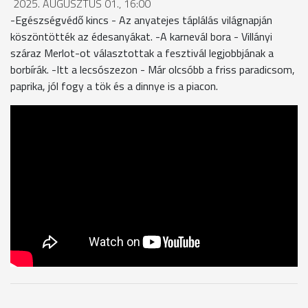
2025. AUGUSZTUS 01., 16:00
-Egészségvédő kincs - Az anyatejes táplálás világnapján
köszöntötték az édesanyákat. -A karnevál bora - Villányi
száraz Merlot-ot választottak a fesztivál legjobbjának a
borbírák. -Itt a lecsószezon - Már olcsóbb a friss paradicsom,
paprika, jól fogy a tök és a dinnye is a piacon.