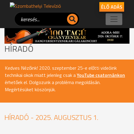
ÉLŐ ADÁS
HÍRADÓ
Kedves Nézőink! 2020. szeptember 25-e előtti videóink
technikai okok miatt jelenleg csak a
YouTube csatornánkon
érhetőek el. Dolgozunk a probléma megoldásán.
Megértésüket köszönjük.
HÍRADÓ - 2025. AUGUSZTUS 1.