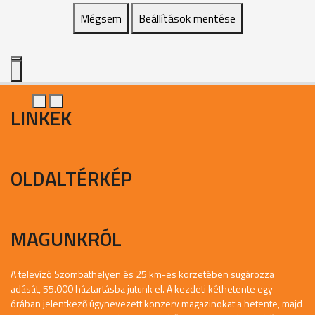
Mégsem
Beállítások mentése
LINKEK
OLDALTÉRKÉP
MAGUNKRÓL
A televízó Szombathelyen és 25 km-es körzetében sugározza
adását, 55.000 háztartásba jutunk el. A kezdeti kéthetente egy
órában jelentkező úgynevezett konzerv magazinokat a hetente, majd