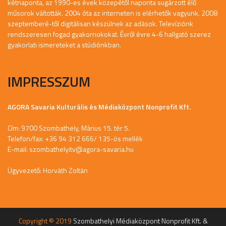
kétnaponta, az 1990-es évek közepétől naponta sugárzott élő
műsorok váltották. 2004 óta az interneten is elérhetők vagyunk. 2008
szeptemberé-től digitálisan készülnek az adások. Televíziónk
rendszeresen fogad gyakornokokat. Évről évre 4-6 hallgató szerez
gyakorlati ismereteket a stúdiónkban.
IMPRESSZUM
AGORA Savaria Kulturális és Médiaközpont Nonprofit Kft.
Cím: 9700 Szombathely, Márius 15. tér 5.
Telefon/fax: +36 94 312 666/ 135-ös mellék
E-mail:
szombathelyitv@agora-savaria.hu
Ügyvezető: Horváth Zoltán
Copyright © 2019
Szombathelyi Médiaközpont Nonprofit Kft. &