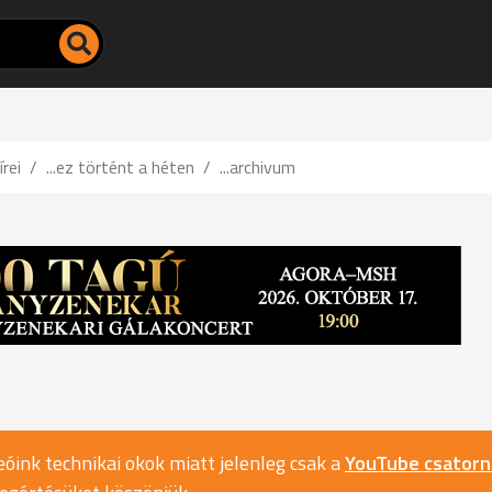
írei
...ez történt a héten
...archivum
óink technikai okok miatt jelenleg csak a
YouTube csator