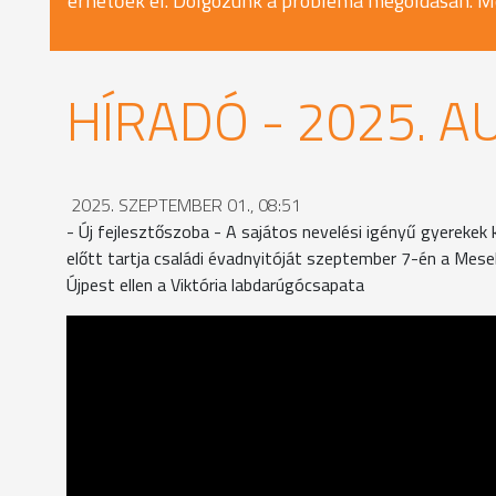
érhetőek el. Dolgozunk a probléma megoldásán. M
HÍRADÓ - 2025. A
2025. SZEPTEMBER 01., 08:51
- Új fejlesztőszoba - A sajátos nevelési igényű gyereke
előtt tartja családi évadnyitóját szeptember 7-én a Mes
Újpest ellen a Viktória labdarúgócsapata