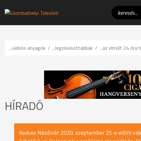
...videós anyagok
...legolvasottabbak
...az elmúlt 24 óra h
HÍRADÓ
Kedves Nézőink! 2020. szeptember 25-e előtti vide