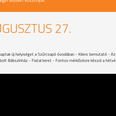
egértésüket köszönjük.
UGUSZTUS 27.
k kaptak új helyiséget a Szűrcsapó óvodában - Kilenc bemutató - 
ebolt Bábszínház - Fiatal keret - Fontos mérkőzésre készül a hétv