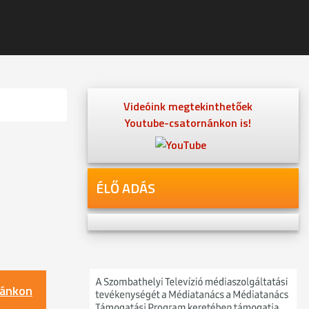
Videóink megtekinthetőek
Youtube-csatornánkon is!
ÉLŐ ADÁS
nánkon