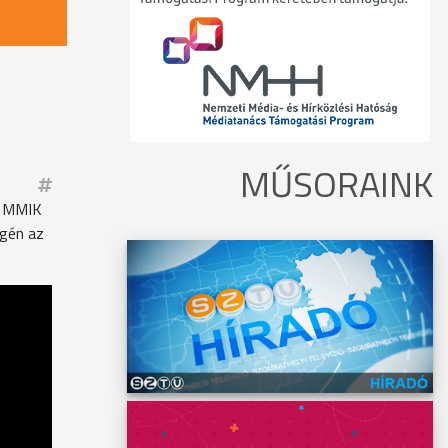
MŰSORAINK
Az MMIK
égén az