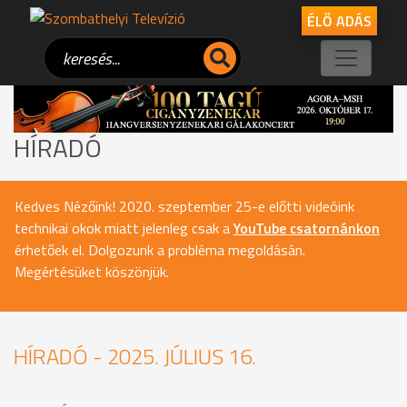
ÉLŐ ADÁS
HÍRADÓ
Kedves Nézőink! 2020. szeptember 25-e előtti videóink
technikai okok miatt jelenleg csak a
YouTube csatornánkon
érhetőek el. Dolgozunk a probléma megoldásán.
Megértésüket köszönjük.
HÍRADÓ - 2025. JÚLIUS 16.