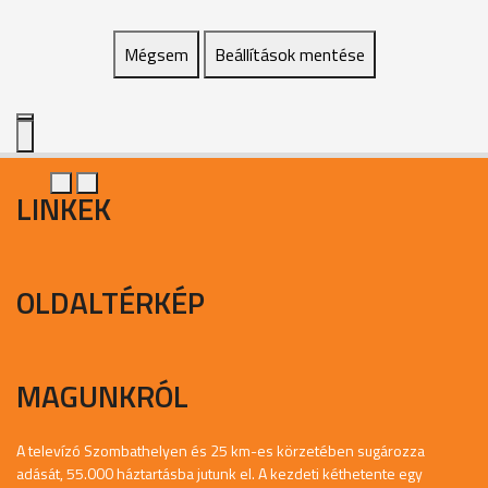
Mégsem
Beállítások mentése
LINKEK
OLDALTÉRKÉP
MAGUNKRÓL
A televízó Szombathelyen és 25 km-es körzetében sugározza
adását, 55.000 háztartásba jutunk el. A kezdeti kéthetente egy