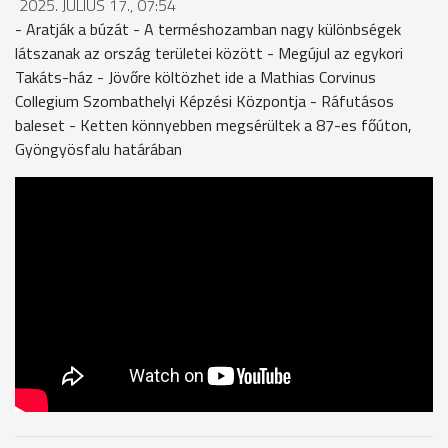
2025. JÚLIUS 17., 07:54
- Aratják a búzát - A terméshozamban nagy különbségek
látszanak az ország területei között - Megújul az egykori
Takáts-ház - Jövőre költözhet ide a Mathias Corvinus
Collegium Szombathelyi Képzési Központja - Ráfutásos
baleset - Ketten könnyebben megsérültek a 87-es főúton,
Gyöngyösfalu határában