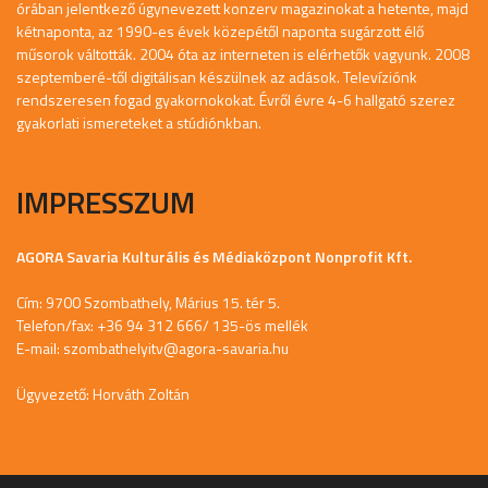
órában jelentkező úgynevezett konzerv magazinokat a hetente, majd
kétnaponta, az 1990-es évek közepétől naponta sugárzott élő
műsorok váltották. 2004 óta az interneten is elérhetők vagyunk. 2008
szeptemberé-től digitálisan készülnek az adások. Televíziónk
rendszeresen fogad gyakornokokat. Évről évre 4-6 hallgató szerez
gyakorlati ismereteket a stúdiónkban.
IMPRESSZUM
AGORA Savaria Kulturális és Médiaközpont Nonprofit Kft.
Cím: 9700 Szombathely, Márius 15. tér 5.
Telefon/fax: +36 94 312 666/ 135-ös mellék
E-mail:
szombathelyitv@agora-savaria.hu
Ügyvezető: Horváth Zoltán