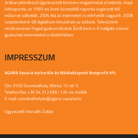
órában jelentkező úgynevezett konzerv magazinokat a hetente, majd
kétnaponta, az 1990-es évek közepétől naponta sugárzott élő
műsorok váltották. 2004 óta az interneten is elérhetők vagyunk. 2008
szeptemberé-től digitálisan készülnek az adások. Televíziónk
rendszeresen fogad gyakornokokat. Évről évre 4-6 hallgató szerez
gyakorlati ismereteket a stúdiónkban.
IMPRESSZUM
AGORA Savaria Kulturális és Médiaközpont Nonprofit Kft.
Cím: 9700 Szombathely, Márius 15. tér 5.
Telefon/fax: +36 94 312 666/ 135-ös mellék
E-mail:
szombathelyitv@agora-savaria.hu
Ügyvezető: Horváth Zoltán