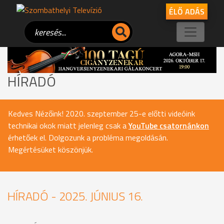
ÉLŐ ADÁS
HÍRADÓ
Kedves Nézőink! 2020. szeptember 25-e előtti videóink
technikai okok miatt jelenleg csak a
YouTube csatornánkon
érhetőek el. Dolgozunk a probléma megoldásán.
Megértésüket köszönjük.
HÍRADÓ - 2025. JÚNIUS 16.