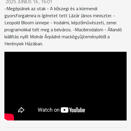
2025. JÚNIUS 16., 16:01
-Megépülnek az utak - A kőszegi és a körmendi
gyorsforgalmira is ígéretet tett Lázár János miniszter. -
Leopold Bloom ünnepe - Irodalmi, képzőművészeti, zenei
programokkal telt meg a belváros. -Macibirodalom - Állandó
kiállítás nyílt Molnár Árpádné mackógyűjteményéből a
Herényiek Házában.