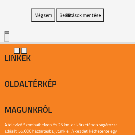
Mégsem
Beállítások mentése
LINKEK
OLDALTÉRKÉP
MAGUNKRÓL
A televízó Szombathelyen és 25 km-es körzetében sugározza
adását, 55.000 háztartásba jutunk el. A kezdeti kéthetente egy