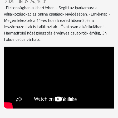
2025. JÚNIUS 24., 16:01
-Biztonságban a kibertérben - Segíti az iparkamara a
vállalkozásokat az online csalások kivédésében. -Emléknap -
Megemlékeztek a 11-es huszárezred hőseiről ,és a
leszármazottak is találkoztak. -Óvatosan a kánikulában! -
Harmadfokú hőségriasztás érvényes csütörtök éjfélig, 34
fokos csúcs várható.