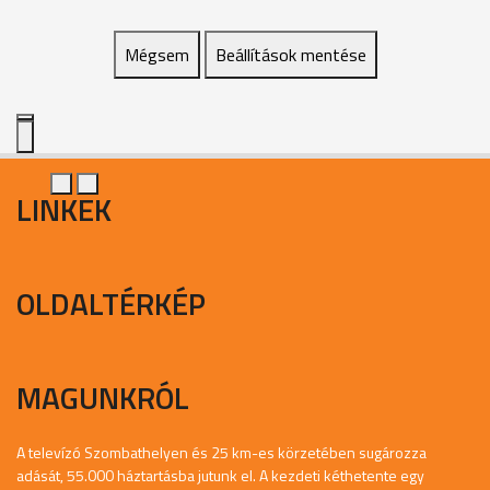
Mégsem
Beállítások mentése
LINKEK
OLDALTÉRKÉP
MAGUNKRÓL
A televízó Szombathelyen és 25 km-es körzetében sugározza
adását, 55.000 háztartásba jutunk el. A kezdeti kéthetente egy