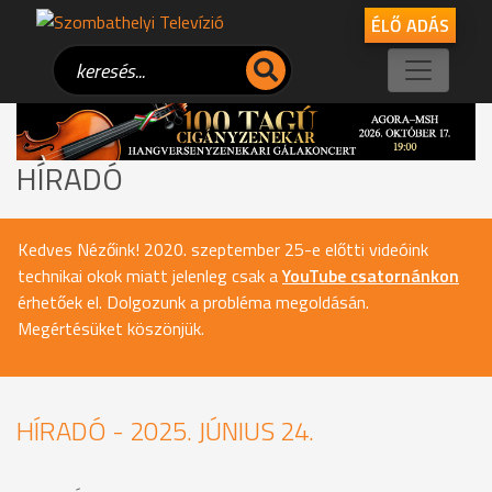
ÉLŐ ADÁS
HÍRADÓ
Kedves Nézőink! 2020. szeptember 25-e előtti videóink
technikai okok miatt jelenleg csak a
YouTube csatornánkon
érhetőek el. Dolgozunk a probléma megoldásán.
Megértésüket köszönjük.
HÍRADÓ - 2025. JÚNIUS 24.