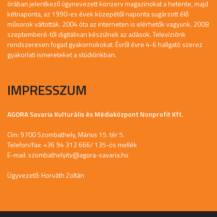
órában jelentkező úgynevezett konzerv magazinokat a hetente, majd
kétnaponta, az 1990-es évek közepétől naponta sugárzott élő
műsorok váltották. 2004 óta az interneten is elérhetők vagyunk. 2008
szeptemberé-től digitálisan készülnek az adások. Televíziónk
rendszeresen fogad gyakornokokat. Évről évre 4-6 hallgató szerez
gyakorlati ismereteket a stúdiónkban.
IMPRESSZUM
AGORA Savaria Kulturális és Médiaközpont Nonprofit Kft.
Cím: 9700 Szombathely, Márius 15. tér 5.
Telefon/fax: +36 94 312 666/ 135-ös mellék
E-mail:
szombathelyitv@agora-savaria.hu
Ügyvezető: Horváth Zoltán