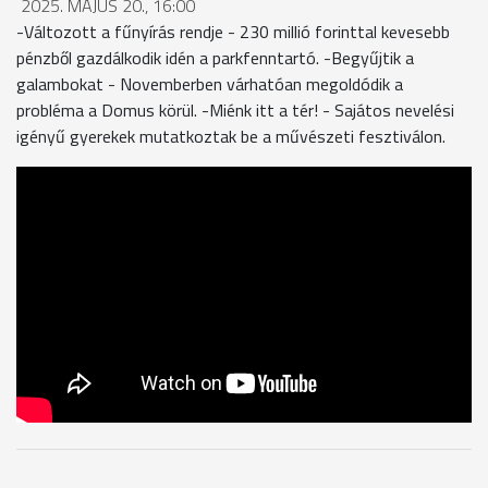
2025. MÁJUS 20., 16:00
-Változott a fűnyírás rendje - 230 millió forinttal kevesebb
pénzből gazdálkodik idén a parkfenntartó. -Begyűjtik a
galambokat - Novemberben várhatóan megoldódik a
probléma a Domus körül. -Miénk itt a tér! - Sajátos nevelési
igényű gyerekek mutatkoztak be a művészeti fesztiválon.