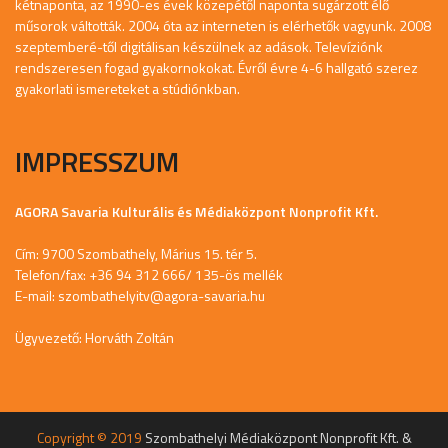
kétnaponta, az 1990-es évek közepétől naponta sugárzott élő
műsorok váltották. 2004 óta az interneten is elérhetők vagyunk. 2008
szeptemberé-től digitálisan készülnek az adások. Televíziónk
rendszeresen fogad gyakornokokat. Évről évre 4-6 hallgató szerez
gyakorlati ismereteket a stúdiónkban.
IMPRESSZUM
AGORA Savaria Kulturális és Médiaközpont Nonprofit Kft.
Cím: 9700 Szombathely, Márius 15. tér 5.
Telefon/fax: +36 94 312 666/ 135-ös mellék
E-mail:
szombathelyitv@agora-savaria.hu
Ügyvezető: Horváth Zoltán
Copyright © 2019
Szombathelyi Médiaközpont Nonprofit Kft. &