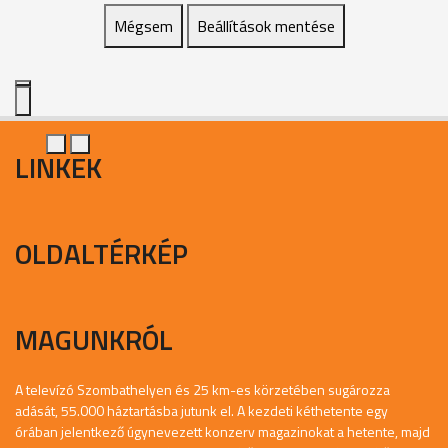
Mégsem
Beállítások mentése
LINKEK
OLDALTÉRKÉP
MAGUNKRÓL
A televízó Szombathelyen és 25 km-es körzetében sugározza
adását, 55.000 háztartásba jutunk el. A kezdeti kéthetente egy
órában jelentkező úgynevezett konzerv magazinokat a hetente, majd