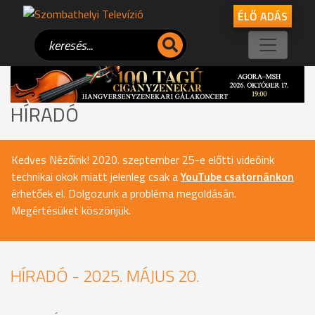
ÉLŐ ADÁS
HÍRADÓ
Kedves Nézőink! 2020. szeptember 25-e előtti videóink
technikai okok miatt jelenleg csak a
YouTube csatornánkon
érhetőek el. Dolgozunk a probléma megoldásán.
Megértésüket köszönjük.
HÍRADÓ - 2025. MÁJUS 20.