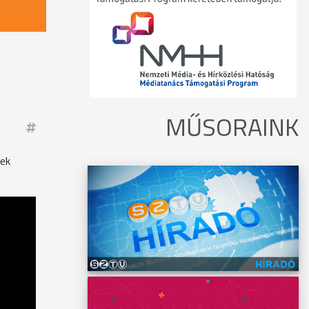
MŰSORAINK
tek