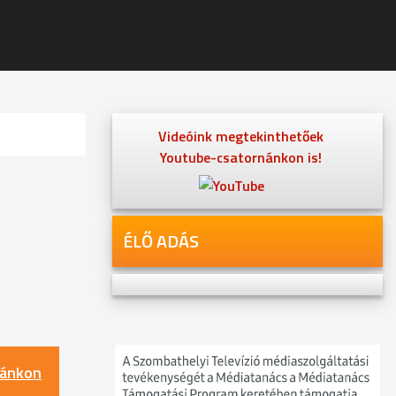
Videóink megtekinthetőek
Youtube-csatornánkon is!
ÉLŐ ADÁS
nánkon