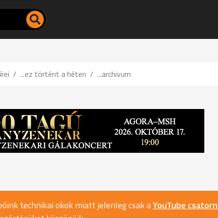
írei
...ez történt a héten
...archivum
óink technikai okok miatt jelenleg csak a
YouTube csator