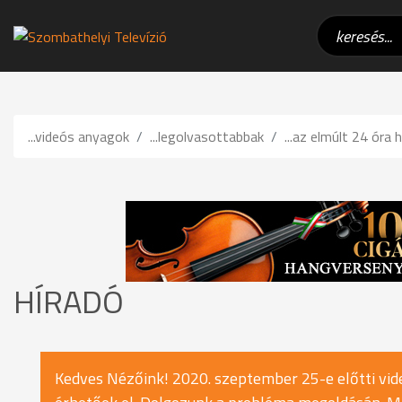
...videós anyagok
...legolvasottabbak
...az elmúlt 24 óra h
HÍRADÓ
Kedves Nézőink! 2020. szeptember 25-e előtti vide