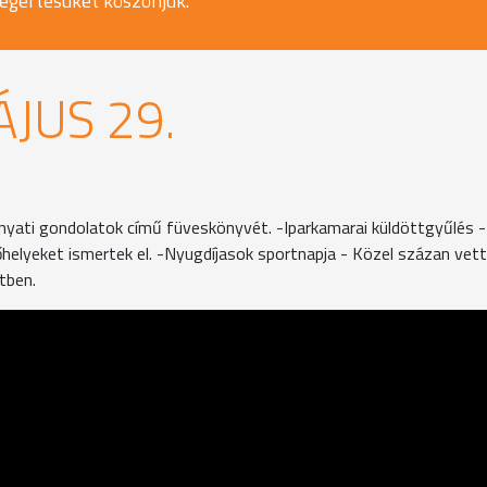
egértésüket köszönjük.
ÁJUS 29.
nyati gondolatok című füveskönyvét. -Iparkamarai küldöttgyűlés -
őhelyeket ismertek el. -Nyugdíjasok sportnapja - Közel százan vet
tben.