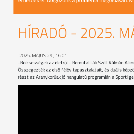
érhetőek el. Dolgozunk a probléma megoldásán. M
HÍRADÓ - 2025. M
2025. MÁJUS 29., 16:01
-Bölcsességek az életről - Bemutatták Széll Kálmán Alko
Összegezték az első félév tapasztalatait, és duális képz
részt az Aranykorúak jó hangulatú programján a Sportlige