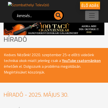
ÉLŐ ADÁS
HÍRADÓ
Kedves Nézőink! 2020. szeptember 25-e előtti videóink
technikai okok miatt jelenleg csak a
YouTube csatornánkon
érhetőek el. Dolgozunk a probléma megoldásán.
Megértésüket köszönjük.
HÍRADÓ - 2025. MÁJUS 30.