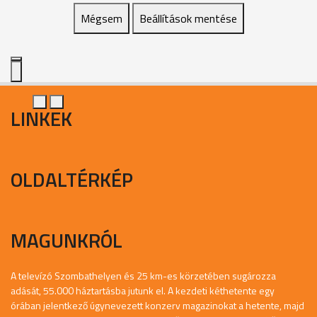
Mégsem
Beállítások mentése
LINKEK
OLDALTÉRKÉP
MAGUNKRÓL
A televízó Szombathelyen és 25 km-es körzetében sugározza
adását, 55.000 háztartásba jutunk el. A kezdeti kéthetente egy
órában jelentkező úgynevezett konzerv magazinokat a hetente, majd