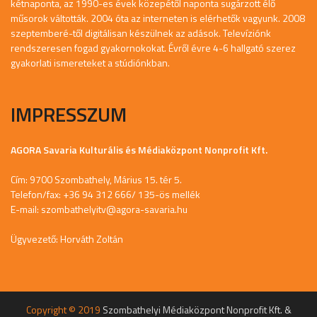
kétnaponta, az 1990-es évek közepétől naponta sugárzott élő
műsorok váltották. 2004 óta az interneten is elérhetők vagyunk. 2008
szeptemberé-től digitálisan készülnek az adások. Televíziónk
rendszeresen fogad gyakornokokat. Évről évre 4-6 hallgató szerez
gyakorlati ismereteket a stúdiónkban.
IMPRESSZUM
AGORA Savaria Kulturális és Médiaközpont Nonprofit Kft.
Cím: 9700 Szombathely, Márius 15. tér 5.
Telefon/fax: +36 94 312 666/ 135-ös mellék
E-mail:
szombathelyitv@agora-savaria.hu
Ügyvezető: Horváth Zoltán
Copyright © 2019
Szombathelyi Médiaközpont Nonprofit Kft. &