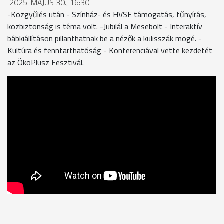
2025. MÁJUS 30., 16:30
-Közgyűlés után - Színház- és HVSE támogatás, fűnyírás,
közbiztonság is téma volt. -Jubilál a Mesebolt - Interaktív
bábkiállításon pillanthatnak be a nézők a kulisszák mögé. -
Kultúra és fenntarthatóság - Konferenciával vette kezdetét
az ÖkoPlusz Fesztivál.