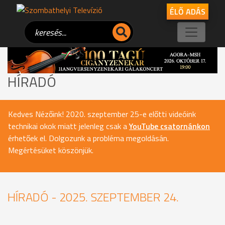
ÉLŐ ADÁS
HÍRADÓ
Kedves Nézőink! 2020. szeptember 25-e előtti videóink
technikai okok miatt jelenleg csak a
YouTube csatornánkon
érhetőek el. Dolgozunk a probléma megoldásán.
Megértésüket köszönjük.
HÍRADÓ - 2025. SZEPTEMBER 24.