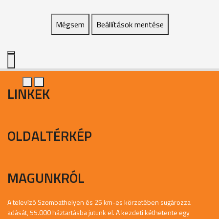
Mégsem
Beállítások mentése
LINKEK
OLDALTÉRKÉP
MAGUNKRÓL
A televízó Szombathelyen és 25 km-es körzetében sugározza
adását, 55.000 háztartásba jutunk el. A kezdeti kéthetente egy