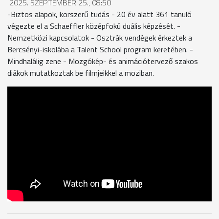
2025. SZEPTEMBER 25., 08:50
-Biztos alapok, korszerű tudás - 20 év alatt 361 tanuló
végezte el a Schaeffler középfokú duális képzését. -
Nemzetközi kapcsolatok - Osztrák vendégek érkeztek a
Bercsényi-iskolába a Talent School program keretében. -
Mindhalálig zene - Mozgókép- és animációtervező szakos
diákok mutatkoztak be filmjeikkel a moziban.