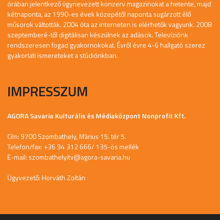
órában jelentkező úgynevezett konzerv magazinokat a hetente, majd
kétnaponta, az 1990-es évek közepétől naponta sugárzott élő
műsorok váltották. 2004 óta az interneten is elérhetők vagyunk. 2008
szeptemberé-től digitálisan készülnek az adások. Televíziónk
rendszeresen fogad gyakornokokat. Évről évre 4-6 hallgató szerez
gyakorlati ismereteket a stúdiónkban.
IMPRESSZUM
AGORA Savaria Kulturális és Médiaközpont Nonprofit Kft.
Cím: 9700 Szombathely, Márius 15. tér 5.
Telefon/fax: +36 94 312 666/ 135-ös mellék
E-mail:
szombathelyitv@agora-savaria.hu
Ügyvezető: Horváth Zoltán