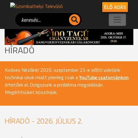
ÉLŐ ADÁS
HÍRADÓ
Kedves Nézőink! 2020. szeptember 25-e előtti videóink
technikai okok miatt jelenleg csak a
YouTube csatornánkon
érhetőek el. Dolgozunk a probléma megoldásán.
Megértésüket köszönjük.
HÍRADÓ - 2026. JÚLIUS 2.