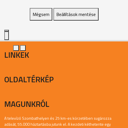
Mégsem
Beállítások mentése
LINKEK
OLDALTÉRKÉP
MAGUNKRÓL
A televízó Szombathelyen és 25 km-es körzetében sugározza
adását, 55.000 háztartásba jutunk el. A kezdeti kéthetente egy