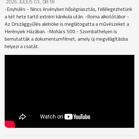
2026. JÚLIUS 03., 08:18
-Enyhülés - Nincs érvényben hőségriasztás, fellélegezhetünk
a két hete tartó extrém kánikula után. -Roma alkotótábor -
Az Országgyűlés alelnöke is meglátogatta a művészeket a
Herényiek Házában. -Mohács 500 - Szombathelyen is
bemutatták a dokumentumfilmet, amely új megvilágításba
helyezi a csatát.