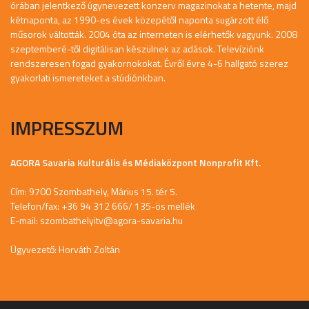
órában jelentkező úgynevezett konzerv magazinokat a hetente, majd
kétnaponta, az 1990-es évek közepétől naponta sugárzott élő
műsorok váltották. 2004 óta az interneten is elérhetők vagyunk. 2008
szeptemberé-től digitálisan készülnek az adások. Televíziónk
rendszeresen fogad gyakornokokat. Évről évre 4-6 hallgató szerez
gyakorlati ismereteket a stúdiónkban.
IMPRESSZUM
AGORA Savaria Kulturális és Médiaközpont Nonprofit Kft.
Cím: 9700 Szombathely, Márius 15. tér 5.
Telefon/fax: +36 94 312 666/ 135-ös mellék
E-mail:
szombathelyitv@agora-savaria.hu
Ügyvezető: Horváth Zoltán