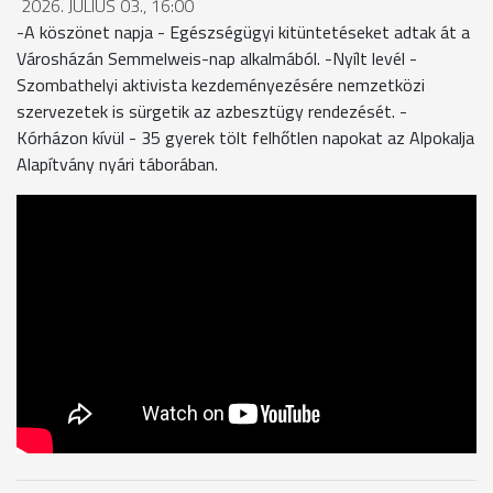
2026. JÚLIUS 03., 16:00
-A köszönet napja - Egészségügyi kitüntetéseket adtak át a
Városházán Semmelweis-nap alkalmából. -Nyílt levél -
Szombathelyi aktivista kezdeményezésére nemzetközi
szervezetek is sürgetik az azbesztügy rendezését. -
Kórházon kívül - 35 gyerek tölt felhőtlen napokat az Alpokalja
Alapítvány nyári táborában.