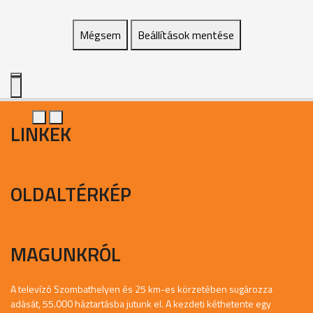
Mégsem
Beállítások mentése
LINKEK
OLDALTÉRKÉP
MAGUNKRÓL
A televízó Szombathelyen és 25 km-es körzetében sugározza
adását, 55.000 háztartásba jutunk el. A kezdeti kéthetente egy