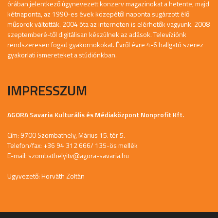
órában jelentkező úgynevezett konzerv magazinokat a hetente, majd
kétnaponta, az 1990-es évek közepétől naponta sugárzott élő
műsorok váltották. 2004 óta az interneten is elérhetők vagyunk. 2008
szeptemberé-től digitálisan készülnek az adások. Televíziónk
rendszeresen fogad gyakornokokat. Évről évre 4-6 hallgató szerez
gyakorlati ismereteket a stúdiónkban.
IMPRESSZUM
AGORA Savaria Kulturális és Médiaközpont Nonprofit Kft.
Cím: 9700 Szombathely, Márius 15. tér 5.
Telefon/fax: +36 94 312 666/ 135-ös mellék
E-mail:
szombathelyitv@agora-savaria.hu
Ügyvezető: Horváth Zoltán