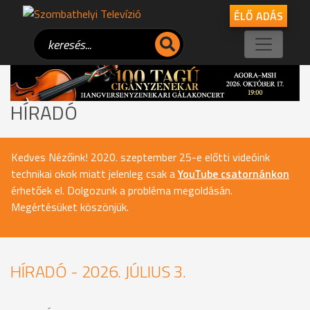
ÉLŐ ADÁS
HÍRADÓ
Kedves Nézőink! 2020. szeptember 25-e előtti videóink
technikai okok miatt jelenleg csak a
YouTube csatornánkon
érhetőek el. Dolgozunk a probléma megoldásán.
Megértésüket köszönjük.
HÍRADÓ - 2026. JÚLIUS 3.